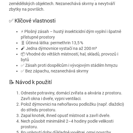
zemědělských objektech. Nezanechává skvrny a nevytváří
zbytky na površích.
✅ Klíčové vlastnosti
⚡ Plošný zásah – hustý insekticidní dým vyplní i špatně
přístupné prostory
🧬 Účinná látka: permethrin 13,5 %
🧨 Jedna dýmovnice vystačí na až 200 m³
📦 Vhodné do větších místností, hal, skladů, provozů i
bytů
✅ Zásah proti dospělcům i vývojovým stádiím hmyzu
✅ Bez zápachu, nezanechává skvrny
📝 Návod k použití
Odneste potraviny, domácí zvířata a akvária z prostoru.
Zavři okna i dveře, vypni ventilaci.
Polož dýmovnici na nehořlavou podložku (např. dlaždici)
do středu prostoru.
Zapal knotek, ihned opusť místnost a zavři dveře.
Nech působit minimálně 2–4 hodiny podle velikosti
prostoru.
Po uplynutí doby důkladně vyvětrej, omyj povrchy