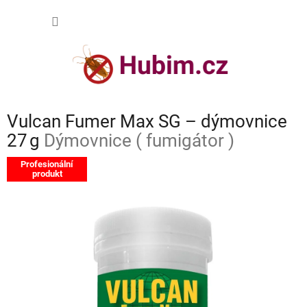
Přejít
NÁKUP
na
obsah
KOŠÍK
Vulcan Fumer Max SG – dýmovnice
27 g
Dýmovnice ( fumigátor )
Profesionální
produkt