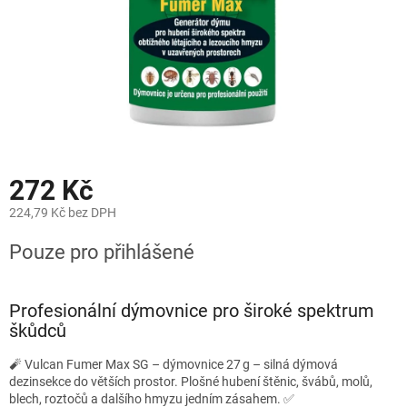
272 Kč
224,79 Kč bez DPH
Měrná
Pouze pro přihlášené
cena:
Profesionální dýmovnice pro široké spektrum
škůdců
🧨 Vulcan Fumer Max SG – dýmovnice 27 g – silná dýmová
dezinsekce do větších prostor. Plošné hubení štěnic, švábů, molů,
blech, roztočů a dalšího hmyzu jedním zásahem. ✅