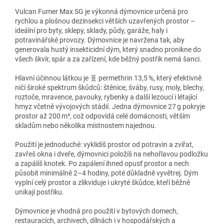
Vulcan Fumer Max SG je výkonná dýmovnice určená pro
rychlou a plošnou dezinsekci větších uzavřených prostor –
ideální pro byty, sklepy, sklady, půdy, garáže, haly i
potravinářské provozy. Dýmovnice je navržena tak, aby
generovala hustý insekticidní dým, který snadno pronikne do
všech škvír, spár a za zařízení, kde běžný postřik nemá šanci.
Hlavní účinnou látkou je 🧬 permethrin 13,5 %, který efektivně
ničí široké spektrum škůdců: štěnice, šváby, rusy, moly, blechy,
roztoče, mravence, pavouky, rybenky a další lezoucí i létající
hmyz včetně vývojových stádií. Jedna dýmovnice 27 g pokryje
prostor až 200 m³, což odpovídá celé domácnosti, větším
skladům nebo několika místnostem najednou.
Použití je jednoduché: vyklidíš prostor od potravin a zvířat,
zavřeš okna i dveře, dýmovnici položíš na nehořlavou podložku
a zapálíš knotek. Po zapálení ihned opusť prostor a nech
působit minimálně 2–4 hodiny, poté důkladně vyvětrej. Dým
vyplní celý prostor a zlikviduje i ukryté škůdce, kteří běžně
unikají postřiku.
Dýmovnice je vhodná pro použití v bytových domech,
restauracích, archivech, dílnách i v hospodářských a