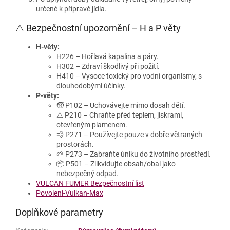
určené k přípravě jídla.
⚠️ Bezpečnostní upozornění – H a P věty
H‑věty:
H226 – Hořlavá kapalina a páry.
H302 – Zdraví škodlivý při požití.
H410 – Vysoce toxický pro vodní organismy, s
dlouhodobými účinky.
P‑věty:
🧒 P102 – Uchovávejte mimo dosah dětí.
⚠️ P210 – Chraňte před teplem, jiskrami,
otevřeným plamenem.
💨 P271 – Používejte pouze v dobře větraných
prostorách.
🌱 P273 – Zabraňte úniku do životního prostředí.
📦 P501 – Zlikvidujte obsah/obal jako
nebezpečný odpad.
VULCAN FUMER Bezpečnostní list
Povoleni-Vulkan-Max
Doplňkové parametry