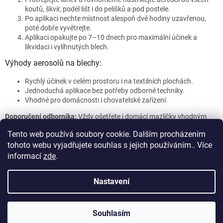
koutů, škvír, podél lišt i do pelíšků a pod postele.
Po aplikaci nechte místnost alespoň dvě hodiny uzavřenou,
poté dobře vyvětrejte.
Aplikaci opakujte po 7–10 dnech pro maximální účinek a
likvidaci i vylíhnutých blech.
Výhody aerosolů na blechy:
Rychlý účinek v celém prostoru i na textilních plochách.
Jednoduchá aplikace bez potřeby odborné techniky.
Vhodné pro domácnosti i chovatelské zařízení.
Doporučení odborníka:
Vždy ošetřete i domácí mazlíčky vhodným
antiparazitárním přípravkem. Kombinujte s praním lůžkovin a
Tento web používá soubory cookie. Dalším procházením
pravidelným úklidem pro dlouhodobou ochranu před blechami.
tohoto webu vyjadřujete souhlas s jejich používáním.. Více
Z
informací
zde
.
á
Vytvořil Shoptet
p
Nastavení
a
t
Copyright 2026
DERATIZACE Hubim.cz s.r.o.
. Všechna práva
í
Souhlasím
vyhrazena.