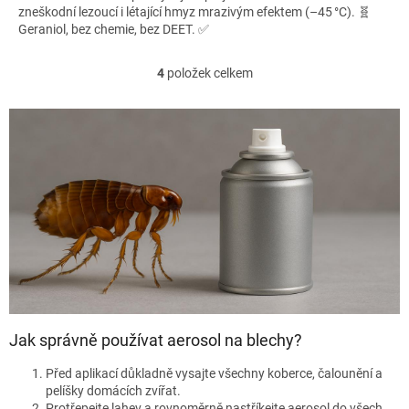
zneškodní lezoucí i létající hmyz mrazivým efektem (–45 °C). 🧬
Geraniol, bez chemie, bez DEET. ✅
4
položek celkem
O
v
l
á
d
a
c
í
p
r
v
k
y
v
ý
Jak správně používat aerosol na blechy?
p
i
Před aplikací důkladně vysajte všechny koberce, čalounění a
s
pelíšky domácích zvířat.
u
Protřepejte lahev a rovnoměrně nastříkejte aerosol do všech