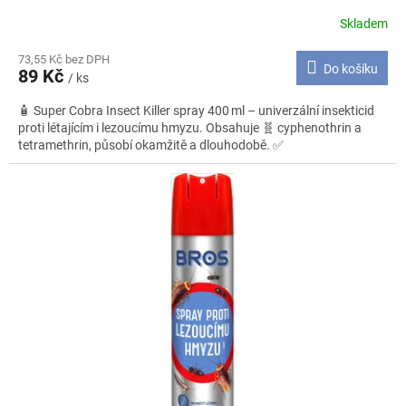
Skladem
73,55 Kč bez DPH
Do košíku
89 Kč
/ ks
🧴 Super Cobra Insect Killer spray 400 ml – univerzální insekticid
proti létajícím i lezoucímu hmyzu. Obsahuje 🧬 cyphenothrin a
tetramethrin, působí okamžitě a dlouhodobě. ✅