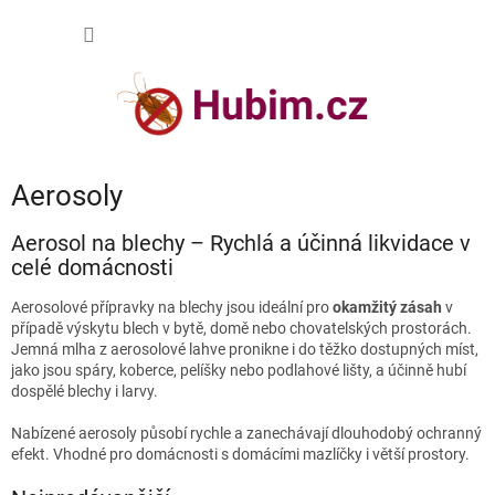
Přejít
NÁKUP
na
obsah
KOŠÍK
Aerosoly
Aerosol na blechy – Rychlá a účinná likvidace v
celé domácnosti
Aerosolové přípravky na blechy jsou ideální pro
okamžitý zásah
v
případě výskytu blech v bytě, domě nebo chovatelských prostorách.
Jemná mlha z aerosolové lahve pronikne i do těžko dostupných míst,
jako jsou spáry, koberce, pelíšky nebo podlahové lišty, a účinně hubí
dospělé blechy i larvy.
Nabízené aerosoly působí rychle a zanechávají dlouhodobý ochranný
efekt. Vhodné pro domácnosti s domácími mazlíčky i větší prostory.