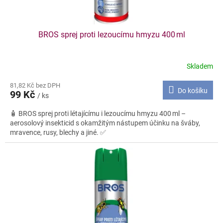
BROS sprej proti lezoucímu hmyzu 400 ml
Skladem
81,82 Kč bez DPH
Do košíku
99 Kč
/ ks
🧴 BROS sprej proti létajícímu i lezoucímu hmyzu 400 ml –
aerosolový insekticid s okamžitým nástupem účinku na šváby,
mravence, rusy, blechy a jiné. ✅