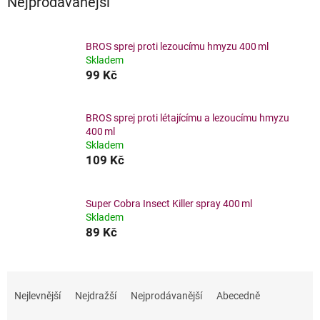
Nejprodávanější
BROS sprej proti lezoucímu hmyzu 400 ml
Skladem
99 Kč
BROS sprej proti létajícímu a lezoucímu hmyzu
400 ml
Skladem
109 Kč
Super Cobra Insect Killer spray 400 ml
Skladem
89 Kč
Ř
a
Nejlevnější
Nejdražší
Nejprodávanější
Abecedně
z