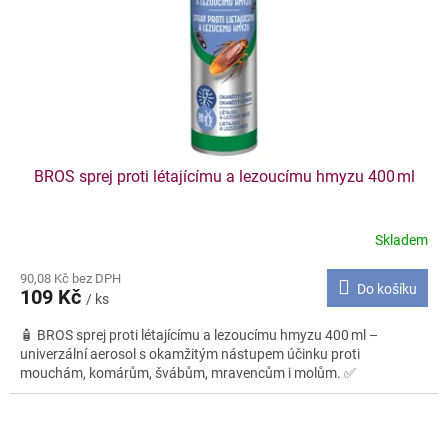
BROS sprej proti létajícímu a lezoucímu hmyzu 400 ml
Skladem
90,08 Kč bez DPH
Do košíku
109 Kč
/ ks
🧴 BROS sprej proti létajícímu a lezoucímu hmyzu 400 ml –
univerzální aerosol s okamžitým nástupem účinku proti
mouchám, komárům, švábům, mravencům i molům. ✅