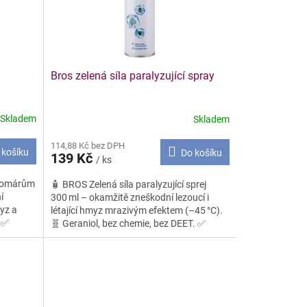
Bros zelená síla paralyzující spray
Skladem
Skladem
114,88 Kč bez DPH
 košíku
Do košíku
139 Kč
/ ks
 komárům
🧴 BROS Zelená síla paralyzující sprej
í
300 ml – okamžitě zneškodní lezoucí i
myz a
létající hmyz mrazivým efektem (–45 °C).
. ✅
🧬 Geraniol, bez chemie, bez DEET. ✅