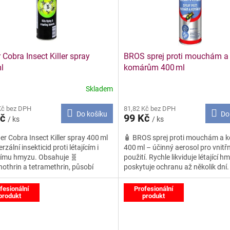
 Cobra Insect Killer spray
BROS sprej proti mouchám a
l
komárům 400 ml
Skladem
Kč bez DPH
81,82 Kč bez DPH
Do košíku
Do
Kč
99 Kč
/ ks
/ ks
er Cobra Insect Killer spray 400 ml
🧴 BROS sprej proti mouchám a
rzální insekticid proti létajícím i
400 ml – účinný aerosol pro vnitřn
címu hmyzu. Obsahuje 🧬
použití. Rychle likviduje létající h
othrin a tetramethrin, působí
poskytuje ochranu až několik dní
itě a dlouhodobě. ✅
fesionální
Profesionální
produkt
produkt