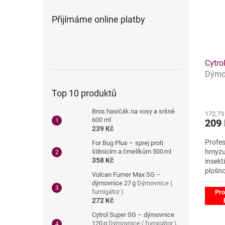
Přijímáme online platby
Cytro
Dýmov
Top 10 produktů
Bros hasičák na vosy a sršně
172,73
600 ml
209
239 Kč
Profes
For Bug Plus – sprej proti
hmyzu 
štěnicím a čmelíkům 500 ml
358 Kč
insekt
plošno
Vulcan Fumer Max SG –
Spolehl
dýmovnice 27 g
Dýmovnice (
fumigátor )
Pro
272 Kč
Cytrol Super SG – dýmovnice
120 g
Dýmovnice ( fumigátor )