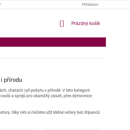
Y OSOBNÍCH ÚDAJŮ
Přihlášení
NÁKUPNÍ
Prázdný košík
KOŠÍK
i přírodu
h, chatách i při pobytu v přírodě. V této kategorii
osolů a sprejů pro okamžitý zásah, přes dýmovnice
tory. Díky nim si můžete užít klidné večery bez štípanců