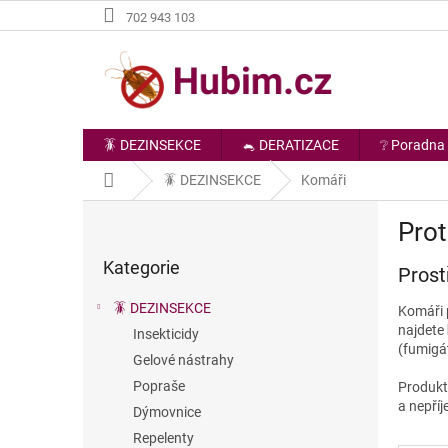
Přejít
702 943 103
na
obsah
🪳 DEZINSEKCE
🐁 DERATIZACE
❔ Poradna
Domů
🪳 DEZINSEKCE
Komáři
P
Pro
o
Přeskočit
s
Kategorie
kategorie
Prost
t
r
🪳 DEZINSEKCE
Komáři p
a
najdete
Insekticidy
n
(fumigá
Gelové nástrahy
n
í
Popraše
Produkty
p
a nepří
Dýmovnice
a
Repelenty