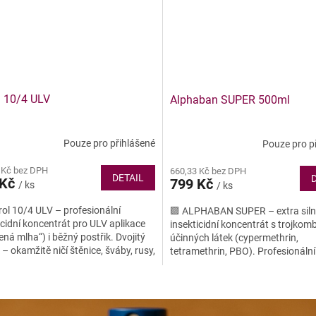
l 10/4 ULV
Alphaban SUPER 500ml
Pouze pro přihlášené
Pouze pro p
 Kč bez DPH
660,33 Kč bez DPH
DETAIL
 Kč
799 Kč
/ ks
/ ks
rol 10/4 ULV – profesionální
🟪 ALPHABAN SUPER – extra sil
icidní koncentrát pro ULV aplikace
insekticidní koncentrát s trojkom
ená mlha“) i běžný postřik. Dvojitý
účinných látek (cypermethrin,
 – okamžitě ničí štěnice, šváby, rusy,
tetramethrin, PBO). Profesionáln
, komáry...
proti štěnicím, švábům, rusům,...
O
v
l