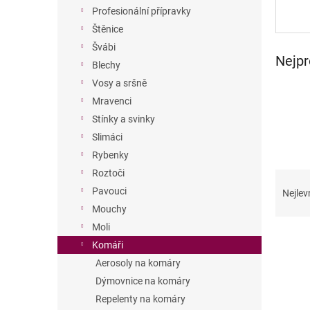
n
Profesionální přípravky
e
Štěnice
l
Švábi
Nejpr
Blechy
Vosy a sršně
Mravenci
Stínky a svinky
Slimáci
Rybenky
Roztoči
Ř
a
Pavouci
Nejlev
z
Mouchy
e
Moli
V
n
Komáři
ý
í
Aerosoly na komáry
p
p
i
r
Dýmovnice na komáry
s
o
Repelenty na komáry