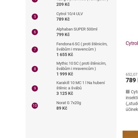
209 Kč
Cytrol 10/4 ULV
789 Kč
Alphaban SUPER 500ml
799 Kč
Cytro
Fendona 6 SC ( proti štěnicím,
švábům i mravencům )
1 655 Kč
Mythic 10 SC ( proti štěnicím,
švábům i mravencům )
1 999 Kč
652,07
789
Karakill 10 MC 1 l Na hubení
štěnic a švábů
🟦 Cyt
3 125 Kč
insekt
Norat G 7x20g
(„stud
89 Kč
účinek
mouchy