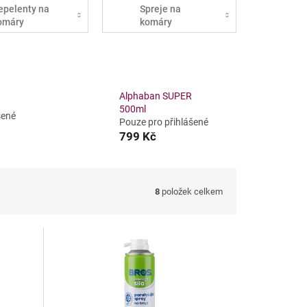
epelenty na
Spreje na
omáry
komáry
Alphaban SUPER
500ml
šené
Pouze pro přihlášené
799 Kč
8
položek celkem