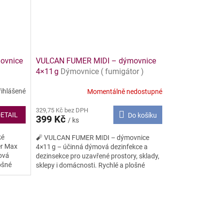
ovnice
VULCAN FUMER MIDI – dýmovnice
4×11 g
Dýmovnice ( fumigátor )
řihlášené
Momentálně nedostupné
329,75 Kč bez DPH
ETAIL
Do košíku
399 Kč
/ ks
ké
🧨 VULCAN FUMER MIDI – dýmovnice
er Max
4×11 g – účinná dýmová dezinfekce a
ová
dezinsekce pro uzavřené prostory, sklady,
ošné
sklepy i domácnosti. Rychlé a plošné
hubení hmyzu a roztočů. ✅