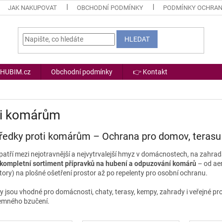
JAK NAKUPOVAT
OBCHODNÍ PODMÍNKY
PODMÍNKY OCHRAN
HLEDAT
 HUBIM.cz
Obchodní podmínky
👉 Kontakt
ti komárům
ředky proti komárům – Ochrana pro domov, terasu 
atří mezi nejotravnější a nejvytrvalejší hmyz v domácnostech, na zahradác
kompletní sortiment přípravků na hubení a odpuzování komárů
– od aer
tory) na plošné ošetření prostor až po repelenty pro osobní ochranu.
 jsou vhodné pro domácnosti, chaty, terasy, kempy, zahrady i veřejné pros
jemného bzučení.