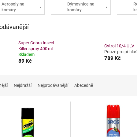
Aerosoly na
Dýmovnice na
R
komáry
komáry
k
odávanější
Super Cobra Insect
Cytrol 10/4 ULV
Killer spray 400 ml
Pouze pro přihlá
Skladem
789 Kč
89 Kč
nější
Nejdražší
Nejprodávanější
Abecedně