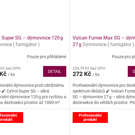
l Super SG – dýmovnice 120 g
Vulcan Fumer Max SG – dým
nice ( fumigátor )
27 g
Dýmovnice ( fumigátor )
Pouze pro přihlášené
Pouze pro p
 Kč bez DPH
224,79 Kč bez DPH
DETAIL
D
 Kč
272 Kč
/ ks
/ ks
ionální dýmovnice proti obtížnému
Profesionální dýmovnice pro širo
🧨 Cytrol Super SG – silná
spektrum škůdců 🧨 Vulcan Fum
icidní dýmovnice 120 g pro rychlou a
SG – dýmovnice 27 g – silná dým
u dezinsekci prostor až 1000 m³.
dezinsekce do větších prostor. Pl
ivě zlikviduje...
hubení štěnic, švábů, molů,...
fesionální
Profesionální
produkt
produkt