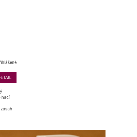
řihlášené
DETAIL
ný
binací
í zásah