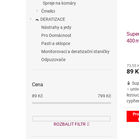
p
d
Spreje na komáry
r
u
Čmelíci
o
k
🐁 DERATIZACE
d
t
Nástrahy a jedy
u
ů
Super
k
Pro Domácnost
400 m
t
Pasti a sklopce
ů
Monitorovací a deratizační staničky
Odpuzovače
73,55 
89 
🧴 Sup
Cena
– unive
lezou
89
Kč
799
Kč
cyphen
okamž
Pro
ROZBALIT FILTR