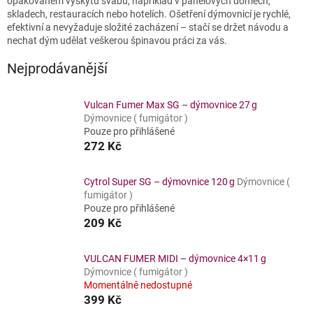
opakovaném výskytu švábů, například v panelových domech,
skladech, restauracích nebo hotelích. Ošetření dýmovnicí je rychlé,
efektivní a nevyžaduje složité zacházení – stačí se držet návodu a
nechat dým udělat veškerou špinavou práci za vás.
Nejprodávanější
Vulcan Fumer Max SG – dýmovnice 27 g
Dýmovnice ( fumigátor )
Pouze pro přihlášené
272 Kč
Cytrol Super SG – dýmovnice 120 g
Dýmovnice (
fumigátor )
Pouze pro přihlášené
209 Kč
VULCAN FUMER MIDI – dýmovnice 4×11 g
Dýmovnice ( fumigátor )
Momentálně nedostupné
399 Kč