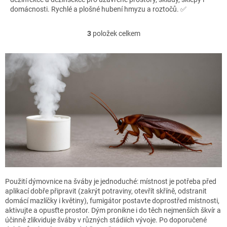
domácnosti. Rychlé a plošné hubení hmyzu a roztočů. ✅
3
položek celkem
O
v
l
á
d
a
c
í
p
r
v
k
y
v
ý
p
Použití dýmovnice na šváby je jednoduché: místnost je potřeba před
i
aplikací dobře připravit (zakrýt potraviny, otevřít skříně, odstranit
s
domácí mazlíčky i květiny), fumigátor postavte doprostřed místnosti,
u
aktivujte a opusťte prostor. Dým pronikne i do těch nejmenších škvír a
účinně zlikviduje šváby v různých stádiích vývoje. Po doporučené