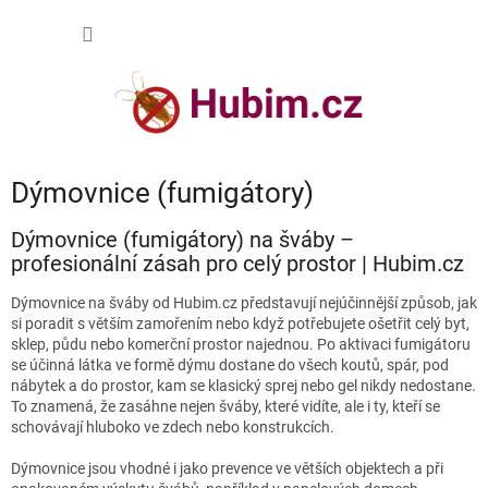
Přejít
NÁKUP
na
obsah
KOŠÍK
Dýmovnice (fumigátory)
Dýmovnice (fumigátory) na šváby –
profesionální zásah pro celý prostor | Hubim.cz
Dýmovnice na šváby od Hubim.cz představují nejúčinnější způsob, jak
si poradit s větším zamořením nebo když potřebujete ošetřit celý byt,
sklep, půdu nebo komerční prostor najednou. Po aktivaci fumigátoru
se účinná látka ve formě dýmu dostane do všech koutů, spár, pod
nábytek a do prostor, kam se klasický sprej nebo gel nikdy nedostane.
To znamená, že zasáhne nejen šváby, které vidíte, ale i ty, kteří se
schovávají hluboko ve zdech nebo konstrukcích.
Dýmovnice jsou vhodné i jako prevence ve větších objektech a při