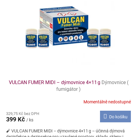
VULCAN FUMER MIDI – dýmovnice 4×11 g
Dýmovnice (
fumigátor )
Momentálně nedostupné
329,75 Kč bez DPH
Do košíku
399 Kč
/ ks
🧨 VULCAN FUMER MIDI – dýmovnice 4×11 g – účinná dýmová
dezinfekce a dezinsekce pro uzavřené prostory, sklady, sklepy i