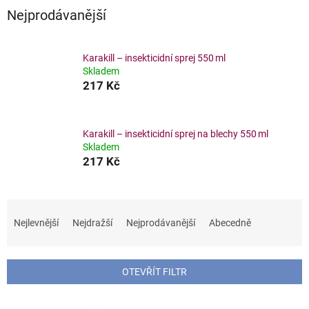
Nejprodávanější
Karakill – insekticidní sprej 550 ml
Skladem
217 Kč
Karakill – insekticidní sprej na blechy 550 ml
Skladem
217 Kč
Ř
a
Nejlevnější
Nejdražší
Nejprodávanější
Abecedně
z
e
n
OTEVŘÍT FILTR
í
p
V