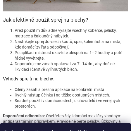
y
v
ý
Jak efektivně použít sprej na blechy?
p
i
Před použitím důkladně vysajte všechny koberce, pelíšky,
s
matrace a čalouněný nábytek.
u
Nastříkejte sprej do všech koutů, spár, kolem lišt a na místa,
kde domácí zvířata odpočívají.
Po aplikaci místnost uzavřete alespoň na 1–2 hodiny a poté
řádně vyvětrejte.
Doporučujeme zásah opakovat za 7–14 dní, aby došlo k
likvidaci i čerstvě vylíhnutých blech.
Výhody sprejů na blechy:
Cílený zásah a přesná aplikace na konkrétní místa.
Rychlý nástup účinku i na těžko dostupných místech.
Snadné použití v domácnostech, u chovatelů i ve veřejných
prostorách.
Doporučení odborníka:
Ošetřete vždy i domácí mazlíčky vhodným
antiparazitárním přípravkem. Pravidelně perte pelíšky, lůžkoviny a
důkladně vysávejte celý byt pro maximální prevenci opětovného