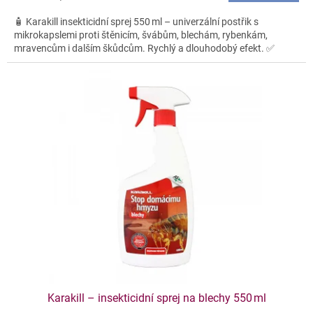
🧴 Karakill insekticidní sprej 550 ml – univerzální postřik s
mikrokapslemi proti štěnicím, švábům, blechám, rybenkám,
mravencům i dalším škůdcům. Rychlý a dlouhodobý efekt. ✅
Karakill – insekticidní sprej na blechy 550 ml