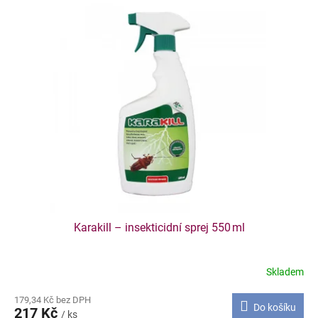
r
ý
o
p
d
i
u
s
k
p
t
r
ů
o
d
u
k
t
ů
Karakill – insekticidní sprej 550 ml
Skladem
179,34 Kč bez DPH
Do košíku
217 Kč
/ ks