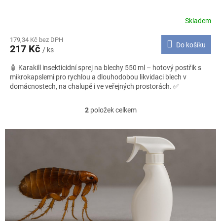
Skladem
179,34 Kč bez DPH
Do košíku
217 Kč
/ ks
🧴 Karakill insekticidní sprej na blechy 550 ml – hotový postřik s
mikrokapslemi pro rychlou a dlouhodobou likvidaci blech v
domácnostech, na chalupě i ve veřejných prostorách. ✅
2
položek celkem
O
v
l
á
d
a
c
í
p
r
v
k