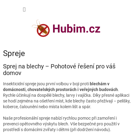
Přejít
NÁKUP
na
obsah
KOŠÍK
Spreje
Sprej na blechy – Pohotové řešení pro váš
domov
Insekticidní spreje jsou první volbou v boji proti
blechám v
domácnosti, chovatelských prostorách i veřejných budovách
.
Rychle účinkují na dospělé blechy, larvy i vajíčka. Díky přesné aplikaci
se hodí zejména na ošetření míst, kde blechy často přežívají – pelíšky,
koberce, čalounění nebo místa kolem lišt a spár.
Naše profesionální spreje nabízí rychlou pomoc při zamoření i
prevenci opětovného výskytu blech. Vše bezpečné pro použití v
prostředí s domácími zvířaty i dětmi (při dodržení návodu).