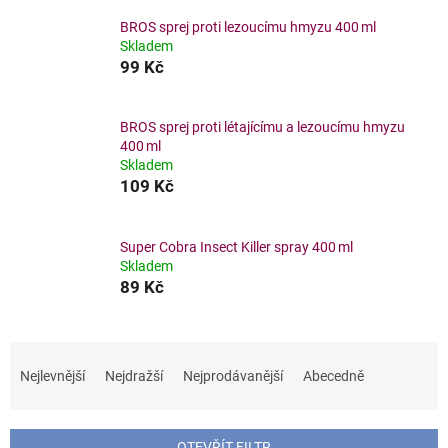
BROS sprej proti lezoucímu hmyzu 400 ml
Skladem
99 Kč
BROS sprej proti létajícímu a lezoucímu hmyzu
400 ml
Skladem
109 Kč
Super Cobra Insect Killer spray 400 ml
Skladem
89 Kč
Ř
a
Nejlevnější
Nejdražší
Nejprodávanější
Abecedně
z
e
n
OTEVŘÍT FILTR