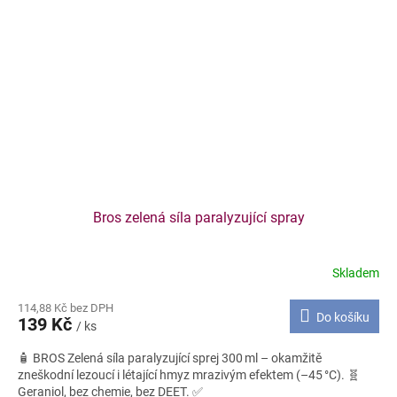
Bros zelená síla paralyzující spray
Skladem
114,88 Kč bez DPH
Do košíku
139 Kč
/ ks
🧴 BROS Zelená síla paralyzující sprej 300 ml – okamžitě
zneškodní lezoucí i létající hmyz mrazivým efektem (–45 °C). 🧬
Geraniol, bez chemie, bez DEET. ✅