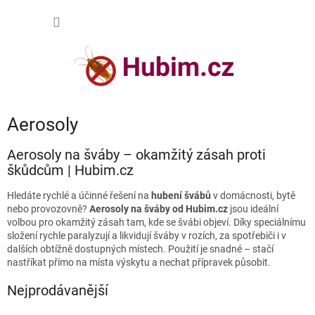
Přejít
NÁKUP
na
obsah
KOŠÍK
Aerosoly
Aerosoly na šváby – okamžitý zásah proti
škůdcům | Hubim.cz
Hledáte rychlé a účinné řešení na
hubení švábů
v domácnosti, bytě
nebo provozovně?
Aerosoly na šváby od Hubim.cz
jsou ideální
volbou pro okamžitý zásah tam, kde se švábi objeví. Díky speciálnímu
složení rychle paralyzují a likvidují šváby v rozích, za spotřebiči i v
dalších obtížně dostupných místech. Použití je snadné – stačí
nastříkat přímo na místa výskytu a nechat přípravek působit.
Nejprodávanější