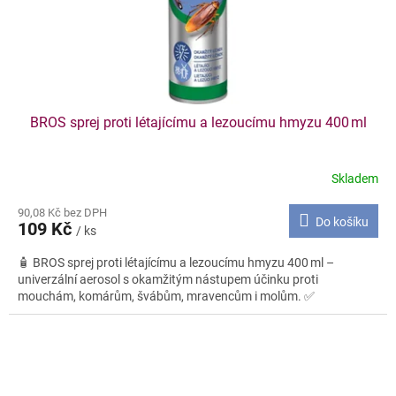
BROS sprej proti létajícímu a lezoucímu hmyzu 400 ml
Skladem
90,08 Kč bez DPH
Do košíku
109 Kč
/ ks
🧴 BROS sprej proti létajícímu a lezoucímu hmyzu 400 ml –
univerzální aerosol s okamžitým nástupem účinku proti
mouchám, komárům, švábům, mravencům i molům. ✅