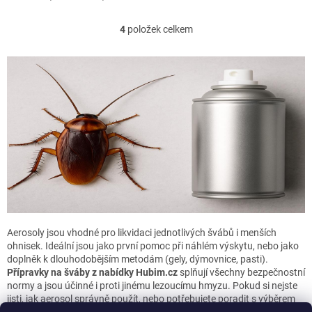
4
položek celkem
O
v
l
á
d
a
c
í
p
r
v
k
y
v
ý
p
Aerosoly jsou vhodné pro likvidaci jednotlivých švábů i menších
i
ohnisek. Ideální jsou jako první pomoc při náhlém výskytu, nebo jako
s
doplněk k dlouhodobějším metodám (gely, dýmovnice, pasti).
u
Přípravky na šváby z nabídky Hubim.cz
splňují všechny bezpečnostní
normy a jsou účinné i proti jinému lezoucímu hmyzu. Pokud si nejste
jisti, jak aerosol správně použít, nebo potřebujete poradit s výběrem
vhodného přípravku, kontaktujte nás – tým Hubim.cz vám vždy rád