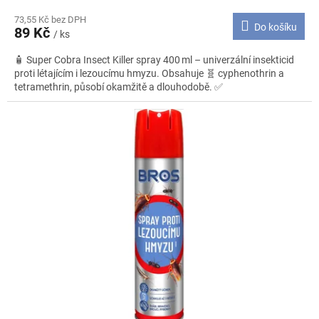
73,55 Kč bez DPH
Do košíku
89 Kč
/ ks
🧴 Super Cobra Insect Killer spray 400 ml – univerzální insekticid
proti létajícím i lezoucímu hmyzu. Obsahuje 🧬 cyphenothrin a
tetramethrin, působí okamžitě a dlouhodobě. ✅