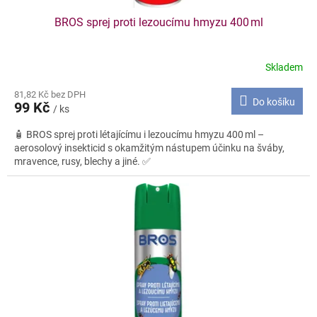
BROS sprej proti lezoucímu hmyzu 400 ml
Skladem
81,82 Kč bez DPH
Do košíku
99 Kč
/ ks
🧴 BROS sprej proti létajícímu i lezoucímu hmyzu 400 ml –
aerosolový insekticid s okamžitým nástupem účinku na šváby,
mravence, rusy, blechy a jiné. ✅