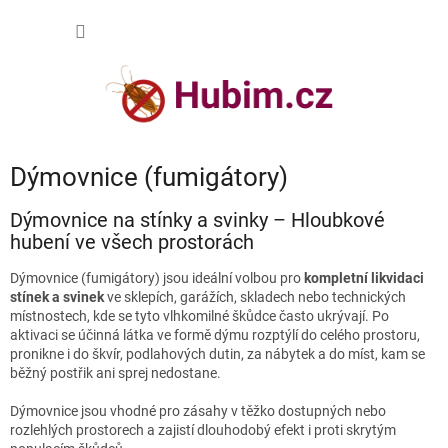
Přejít
NÁKUP
na
obsah
KOŠÍK
Dýmovnice (fumigátory)
Dýmovnice na stínky a svinky – Hloubkové
hubení ve všech prostorách
Dýmovnice (fumigátory) jsou ideální volbou pro
kompletní likvidaci
stínek a svinek
ve sklepích, garážích, skladech nebo technických
místnostech, kde se tyto vlhkomilné škůdce často ukrývají. Po
aktivaci se účinná látka ve formě dýmu rozptýlí do celého prostoru,
pronikne i do škvír, podlahových dutin, za nábytek a do míst, kam se
běžný postřik ani sprej nedostane.
Dýmovnice jsou vhodné pro zásahy v těžko dostupných nebo
rozlehlých prostorech a zajistí dlouhodobý efekt i proti skrytým