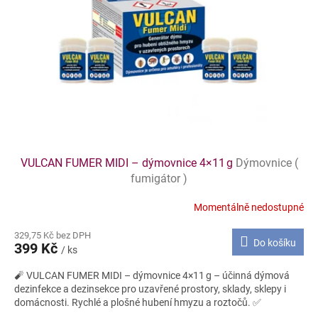
k
p
t
r
ů
o
d
u
k
t
ů
VULCAN FUMER MIDI – dýmovnice 4×11 g
Dýmovnice (
fumigátor )
Momentálně nedostupné
329,75 Kč bez DPH
Do košíku
399 Kč
/ ks
🧨 VULCAN FUMER MIDI – dýmovnice 4×11 g – účinná dýmová
dezinfekce a dezinsekce pro uzavřené prostory, sklady, sklepy i
domácnosti. Rychlé a plošné hubení hmyzu a roztočů. ✅