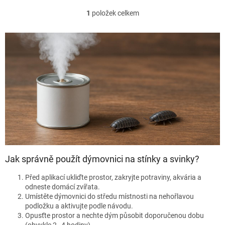
1
položek celkem
O
v
l
á
d
a
c
í
p
r
v
k
y
v
ý
Jak správně použít dýmovnici na stínky a svinky?
p
i
Před aplikací ukliďte prostor, zakryjte potraviny, akvária a
s
odneste domácí zvířata.
u
Umístěte dýmovnici do středu místnosti na nehořlavou
podložku a aktivujte podle návodu.
Opusťte prostor a nechte dým působit doporučenou dobu