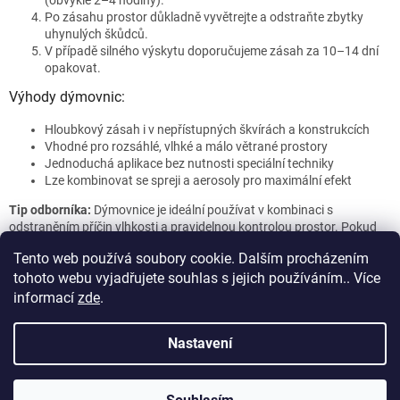
(obvykle 2–4 hodiny).
Po zásahu prostor důkladně vyvětrejte a odstraňte zbytky
uhynulých škůdců.
V případě silného výskytu doporučujeme zásah za 10–14 dní
opakovat.
Výhody dýmovnic:
Hloubkový zásah i v nepřístupných škvírách a konstrukcích
Vhodné pro rozsáhlé, vlhké a málo větrané prostory
Jednoduchá aplikace bez nutnosti speciální techniky
Lze kombinovat se spreji a aerosoly pro maximální efekt
Tip odborníka:
Dýmovnice je ideální používat v kombinaci s
odstraněním příčin vlhkosti a pravidelnou kontrolou prostor. Pokud
výskyt stínek a svinek přetrvává, obraťte se na naši poradnu
Tento web používá soubory cookie. Dalším procházením
Hubim.cz – doporučíme další řešení na míru!
tohoto webu vyjadřujete souhlas s jejich používáním.. Více
Z
informací
zde
.
á
Vytvořil Shoptet
p
Nastavení
a
t
Copyright 2026
DERATIZACE Hubim.cz s.r.o.
. Všechna práva
í