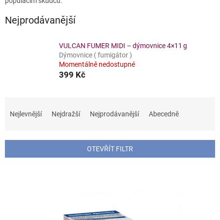
populacím škůdců.
Nejprodávanější
VULCAN FUMER MIDI – dýmovnice 4×11 g
Dýmovnice ( fumigátor )
Momentálně nedostupné
399 Kč
Ř
a
Nejlevnější
Nejdražší
Nejprodávanější
Abecedně
z
e
n
OTEVŘÍT FILTR
í
p
V
r
ý
o
p
d
i
u
s