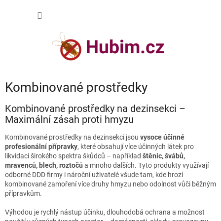
Přejít
NÁKUP
na
obsah
KOŠÍK
Kombinované prostředky
Kombinované prostředky na dezinsekci –
Maximální zásah proti hmyzu
Kombinované prostředky na dezinsekci jsou
vysoce účinné
profesionální přípravky
, které obsahují více účinných látek pro
likvidaci širokého spektra škůdců – například
štěnic, švábů,
mravenců, blech,
roztočů
a mnoho dalších. Tyto produkty využívají
odborné DDD firmy i nároční uživatelé všude tam, kde hrozí
kombinované zamoření více druhy hmyzu nebo odolnost vůči běžným
přípravkům.
Výhodou je rychlý nástup účinku, dlouhodobá ochrana a možnost