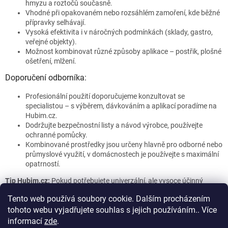
hmyzu a roztočů současně.
Vhodné při opakovaném nebo rozsáhlém zamoření, kde běžné
přípravky selhávají.
Vysoká efektivita i v náročných podmínkách (sklady, gastro,
veřejné objekty).
Možnost kombinovat různé způsoby aplikace – postřik, plošné
ošetření, mlžení.
Doporučení odborníka:
Profesionální použití doporučujeme konzultovat se
specialistou – s výběrem, dávkováním a aplikací poradíme na
Hubim.cz.
Dodržujte bezpečnostní listy a návod výrobce, používejte
ochranné pomůcky.
Kombinované prostředky jsou určeny hlavně pro odborné nebo
průmyslové využití, v domácnostech je používejte s maximální
opatrností.
Tip Hubim.cz:
Pokud potřebujete univerzální, ale vysoce účinný
zásah proti více druhům hmyzu najednou, kombinované přípravky
Tento web používá soubory cookie. Dalším procházením
jsou volba číslo jedna!
tohoto webu vyjadřujete souhlas s jejich používáním.. Více
Z
informací
zde
.