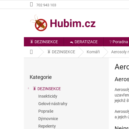
Přejít
702 943 103
na
obsah
🪳 DEZINSEKCE
🐁 DERATIZACE
❔ Poradna
Domů
🪳 DEZINSEKCE
Komáři
Aerosoly 
P
Aer
o
Přeskočit
s
Kategorie
kategorie
Aeros
t
r
🪳 DEZINSEKCE
Aerosol
a
uzavřen
Insekticidy
n
jejichž 
Gelové nástrahy
n
í
Popraše
Aerosol
p
a jejich
Dýmovnice
a
Repelenty
Nejpr