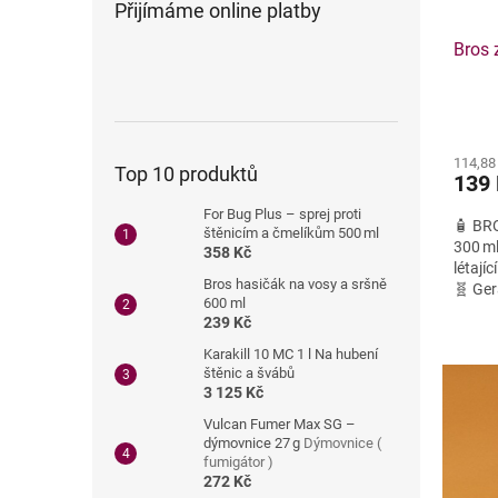
Přijímáme online platby
Bros 
114,88
Top 10 produktů
139
For Bug Plus – sprej proti
🧴 BRO
štěnicím a čmelíkům 500 ml
300 ml
358 Kč
létají
Bros hasičák na vosy a sršně
🧬 Ger
600 ml
239 Kč
Karakill 10 MC 1 l Na hubení
štěnic a švábů
3 125 Kč
Vulcan Fumer Max SG –
dýmovnice 27 g
Dýmovnice (
fumigátor )
272 Kč