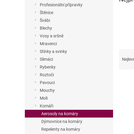
n
Profesionální přípravky
e
Štěnice
l
Švábi
Blechy
Vosy a sršně
Mravenci
Ř
Stínky a svinky
a
Slimáci
Nejlev
z
Rybenky
e
Roztoči
V
n
Pavouci
ý
í
p
Mouchy
p
i
r
Moli
s
o
Komáři
p
d
Aerosoly na komáry
r
u
Dýmovnice na komáry
o
k
Repelenty na komáry
d
t