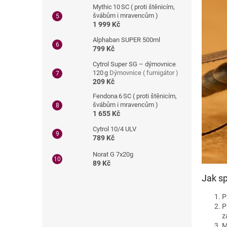
Mythic 10 SC ( proti štěnicím,
švábům i mravencům )
1 999 Kč
Alphaban SUPER 500ml
799 Kč
Cytrol Super SG – dýmovnice
120 g
Dýmovnice ( fumigátor )
209 Kč
Fendona 6 SC ( proti štěnicím,
švábům i mravencům )
1 655 Kč
Cytrol 10/4 ULV
789 Kč
Norat G 7x20g
89 Kč
Jak s
P
P
z
M