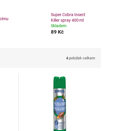
Super Cobra Insect
ucímu
Killer spray 400 ml
Skladem
89 Kč
4
položek celkem