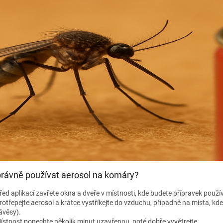
p
r
v
k
y
v
ý
p
i
s
u
právně používat aerosol na komáry?
řed aplikací zavřete okna a dveře v místnosti, kde budete přípravek použí
rotřepejte aerosol a krátce vystříkejte do vzduchu, případně na místa, kd
ávěsy).
ístnost ponechte několik minut uzavřenou, poté dobře vyvětrejte.