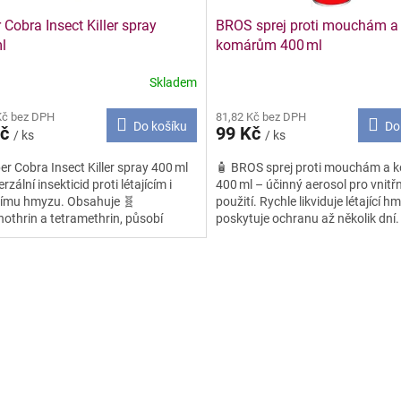
 Cobra Insect Killer spray
BROS sprej proti mouchám a
l
komárům 400 ml
Skladem
Kč bez DPH
81,82 Kč bez DPH
Do košíku
Do
Kč
99 Kč
/ ks
/ ks
er Cobra Insect Killer spray 400 ml
🧴 BROS sprej proti mouchám a
rzální insekticid proti létajícím i
400 ml – účinný aerosol pro vnitřn
címu hmyzu. Obsahuje 🧬
použití. Rychle likviduje létající h
othrin a tetramethrin, působí
poskytuje ochranu až několik dní
itě a dlouhodobě. ✅