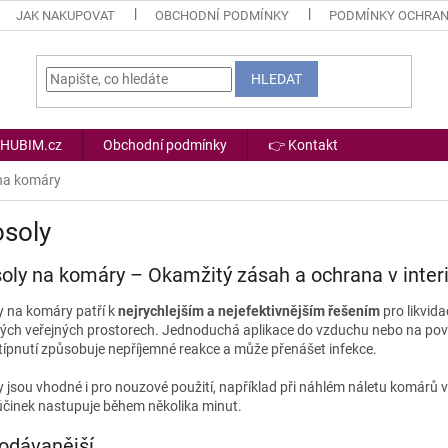
JAK NAKUPOVAT
OBCHODNÍ PODMÍNKY
PODMÍNKY OCHRAN
HLEDAT
 HUBIM.cz
Obchodní podmínky
👉 Kontakt
na komáry
osoly
oly na komáry – Okamžitý zásah a ochrana v inter
y na komáry patří k
nejrychlejším a nejefektivnějším řešením
pro likvida
ých veřejných prostorech. Jednoduchá aplikace do vzduchu nebo na pov
štípnutí způsobuje nepříjemné reakce a může přenášet infekce.
y jsou vhodné i pro nouzové použití, například při náhlém náletu komár
 účinek nastupuje během několika minut.
odávanější