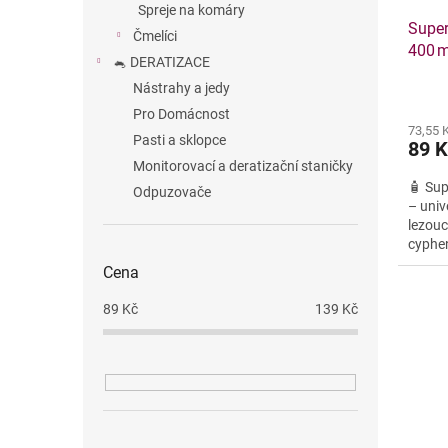
u
ů
Spreje na komáry
Super
k
Čmelíci
400 m
t
🐁 DERATIZACE
ů
Nástrahy a jedy
Pro Domácnost
73,55 
Pasti a sklopce
89 
Monitorovací a deratizační staničky
🧴 Sup
Odpuzovače
– unive
lezou
cyphen
okamž
Cena
89
Kč
139
Kč