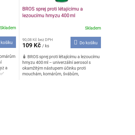
BROS sprej proti létajícímu a
lezoucímu hmyzu 400 ml
Skladem
Skladem
90,08 Kč bez DPH
 košíku
Do košíku
109 Kč
/ ks
 komárům
🧴 BROS sprej proti létajícímu a lezoucímu
í
hmyzu 400 ml – univerzální aerosol s
myz a
okamžitým nástupem účinku proti
. ✅
mouchám, komárům, švábům,
mravencům i molům. ✅