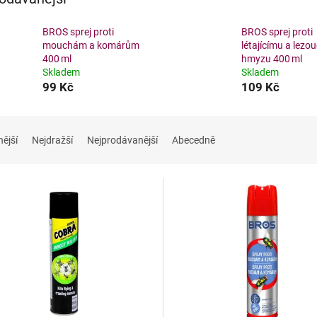
BROS sprej proti
BROS sprej proti
mouchám a komárům
létajícímu a lezo
400 ml
hmyzu 400 ml
Skladem
Skladem
99 Kč
109 Kč
nější
Nejdražší
Nejprodávanější
Abecedně