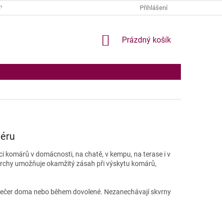
Y OSOBNÍCH ÚDAJŮ
Přihlášení
NÁKUPNÍ
Prázdný košík
KOŠÍK
iéru
ci komárů v domácnosti, na chatě, v kempu, na terase i v
rchy umožňuje okamžitý zásah při výskytu komárů,
ů večer doma nebo během dovolené. Nezanechávají skvrny