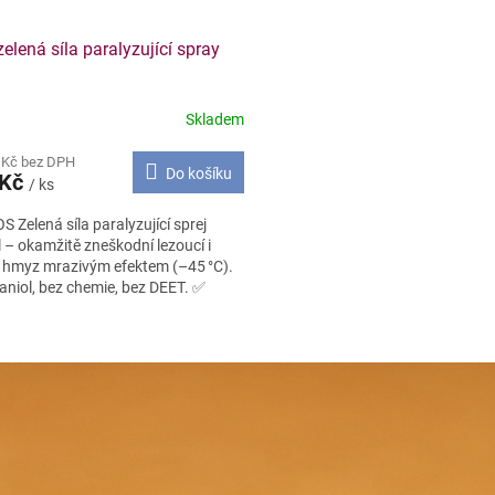
zelená síla paralyzující spray
Skladem
 Kč bez DPH
Do košíku
 Kč
/ ks
S Zelená síla paralyzující sprej
 – okamžitě zneškodní lezoucí i
cí hmyz mrazivým efektem (–45 °C).
aniol, bez chemie, bez DEET. ✅
O
v
l
á
d
a
c
í