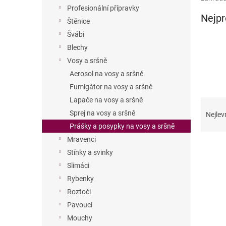
n
Profesionální přípravky
e
Nejpr
Štěnice
l
Švábi
Blechy
Vosy a sršně
Aerosol na vosy a sršně
Fumigátor na vosy a sršně
Lapače na vosy a sršně
Ř
a
Sprej na vosy a sršně
Nejlev
z
Prášky a posypky na vosy a sršně
e
Mravenci
V
n
Stínky a svinky
ý
í
Slimáci
p
p
i
r
Rybenky
s
o
Roztoči
p
d
Pavouci
r
u
Mouchy
o
k