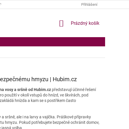
Y OSOBNÍCH ÚDAJŮ
Přihlášení
NÁKUPNÍ
Prázdný košík
KOŠÍK
nebezpečnému hmyzu | Hubim.cz
na vosy a sršně od Hubim.cz
představují účinné řešení
ro použití v okolí vstupů do hnízd, ve škvírách, pod
 zakládá hnízda a kam se s postřikem často
sršně, ale i na larvy a vajíčka. Práškové přípravky
ratu hmyzu. Pokud potřebujete bezpečně ochránit domov,
e jasná volba.