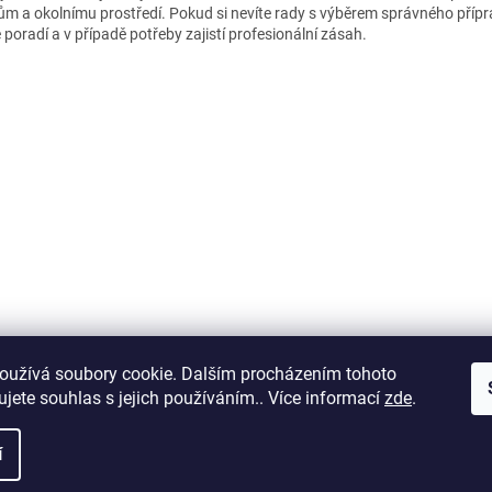
ům a okolnímu prostředí. Pokud si nevíte rady s výběrem správného příp
poradí a v případě potřeby zajistí profesionální zásah.
oužívá soubory cookie. Dalším procházením tohoto
jete souhlas s jejich používáním.. Více informací
zde
.
í
práva vyhrazena.