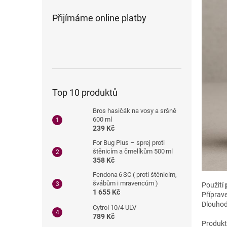
Přijímáme online platby
Top 10 produktů
Bros hasičák na vosy a sršně
600 ml
239 Kč
For Bug Plus – sprej proti
štěnicím a čmelíkům 500 ml
358 Kč
Fendona 6 SC ( proti štěnicím,
švábům i mravencům )
Použití
1 655 Kč
Příprave
Dlouhodo
Cytrol 10/4 ULV
789 Kč
Produkt