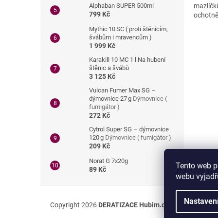
mazlíčk
Alphaban SUPER 500ml
799 Kč
ochotně 
Mythic 10 SC ( proti štěnicím,
švábům i mravencům )
1 999 Kč
Karakill 10 MC 1 l Na hubení
štěnic a švábů
3 125 Kč
Vulcan Fumer Max SG –
dýmovnice 27 g
Dýmovnice (
fumigátor )
272 Kč
Cytrol Super SG – dýmovnice
120 g
Dýmovnice ( fumigátor )
209 Kč
Norat G 7x20g
Tento web p
89 Kč
webu vyjadřu
Z
á
Nastaven
Copyright 2026
DERATIZACE Hubim.cz s.r.o.
. Všechna 
p