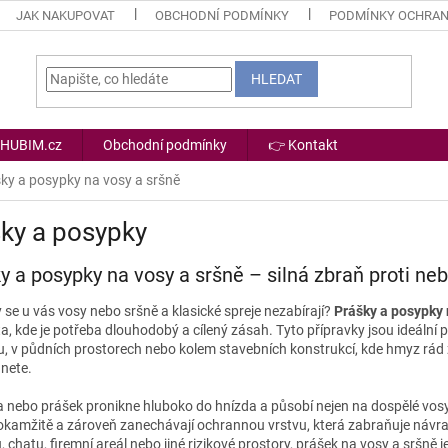
JAK NAKUPOVAT
OBCHODNÍ PODMÍNKY
PODMÍNKY OCHRAN
HLEDAT
 HUBIM.cz
Obchodní podmínky
👉 Kontakt
ky a posypky na vosy a sršně
ky a posypky
y a posypky na vosy a sršně – silná zbraň proti 
 se u vás vosy nebo sršně a klasické spreje nezabírají?
Prášky a posypky 
a, kde je potřeba dlouhodobý a cílený zásah. Tyto přípravky jsou ideální p
u, v půdních prostorech nebo kolem stavebních konstrukcí, kde hmyz rád
nete.
nebo prášek pronikne hluboko do hnízda a působí nejen na dospělé vosy a 
 okamžitě a zároveň zanechávají ochrannou vrstvu, která zabraňuje náv
 chatu, firemní areál nebo jiné rizikové prostory, prášek na vosy a sršně j