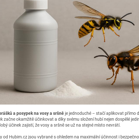
í
p
r
v
k
y
v
ý
p
i
s
u
prášků a posypek na vosy a sršně
je jednoduché – stačí aplikovat přímo
k začne okamžitě účinkovat a díky svému složení hubí nejen dospělé jedin
bý účinek zajistí, že vosy a sršně se už na stejné místo nevrátí.
y od Hubim.cz jsou vybrané s ohledem na maximální účinnost i bezpečnos