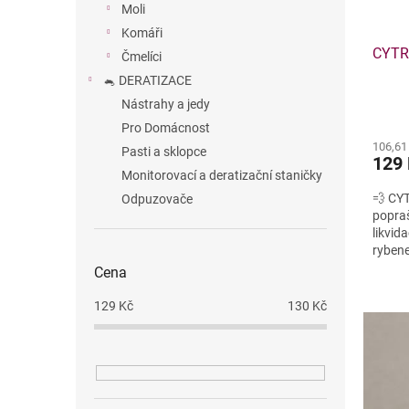
Moli
d
t
Komáři
u
ů
CYTR
k
Čmelíci
t
🐁 DERATIZACE
ů
Nástrahy a jedy
Pro Domácnost
106,61
Pasti a sklopce
129
Monitorovací a deratizační staničky
💨 CYT
Odpuzovače
popra
likvid
rybene
Cena
129
Kč
130
Kč