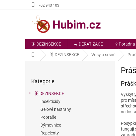
Přejít
702 943 103
na
obsah
🪳 DEZINSEKCE
🐁 DERATIZACE
❔ Poradna
Domů
🪳 DEZINSEKCE
Vosy a sršně
Práš
P
Práš
o
Přeskočit
s
Kategorie
kategorie
Prášk
t
r
🪳 DEZINSEKCE
Vyskytly
a
pro míst
Insekticidy
n
střecho
Gelové nástrahy
n
nedosta
í
Popraše
p
Posypka 
Dýmovnice
fungují
a
Repelenty
zahradu,