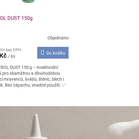
OL DUST 150g
Objednáno
 Kč bez DPH
Do košíku
 Kč
/ ks
ROL DUST 150 g – insekticidní
š pro okamžitou a dlouhodobou
aci mravenců, švábů, štěnic, blech i
k. Bez zápachu, snadné použití. ✅
O
v
l
á
d
a
c