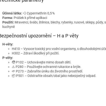
Technické parametry
Účinná látka:
💨 Cypermethrin 0,5 %
Forma:
Prášek k přímé aplikaci
Použití:
Mravenci, švábi, štěnice, blechy, rybenky, rusové, sklepy, půdy, s
kuchyně
Bezpečnostní upozornění – H a P věty
H‑věty:
H410 – Vysoce toxický pro vodní organismy, s dlouhodobými úči
H302 – Zdraví škodlivý při požití.
P‑věty:
🧒 P102 – Uchovávejte mimo dosah dětí.
⚠️ P280 – Používejte ochranné rukavice a brýle.
🌱 P273 – Zabraňte úniku do životního prostředí.
📦 P501 – Odstraňte obsah/obal jako nebezpečný odpad.