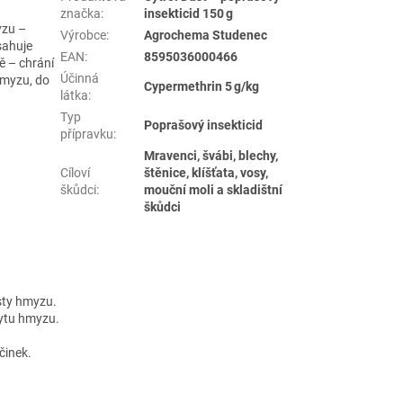
značka
:
insekticid 150 g
yzu –
Výrobce
:
Agrochema Studenec
bsahuje
EAN
:
8595036000466
ě – chrání
Účinná
 hmyzu, do
Cypermethrin 5 g/kg
látka
:
Typ
Poprašový insekticid
přípravku
:
Mravenci, švábi, blechy,
Cíloví
štěnice, klíšťata, vosy,
škůdci
:
mouční moli a skladištní
škůdci
esty hmyzu.
kytu hmyzu.
činek.