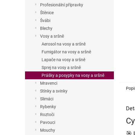
n
Profesionální přípravky
e
Štěnice
l
Švábi
Blechy
Vosy a sršně
Aerosol na vosy a sršně
Fumigátor na vosy a sršně
Lapače na vosy a sršně
Sprej na vosy a sršně
Prášky a posypky na vosy a sršně
Mravenci
Popi
Stínky a svinky
Slimáci
Rybenky
Det
Roztoči
Cy
Pavouci
Mouchy
🎯 