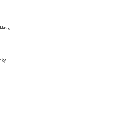
klady,
nky.