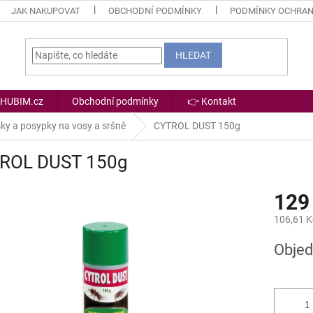
JAK NAKUPOVAT
OBCHODNÍ PODMÍNKY
PODMÍNKY OCHRAN
HLEDAT
 HUBIM.cz
Obchodní podmínky
👉 Kontakt
ky a posypky na vosy a sršně
CYTROL DUST 150g
ROL DUST 150g
129
106,61 K
Měrná
Obje
cena: