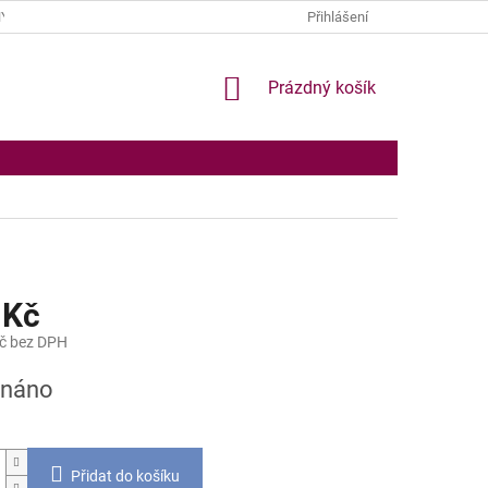
Y OSOBNÍCH ÚDAJŮ
Přihlášení
NÁKUPNÍ
Prázdný košík
KOŠÍK
 Kč
č bez DPH
dnáno
Přidat do košíku