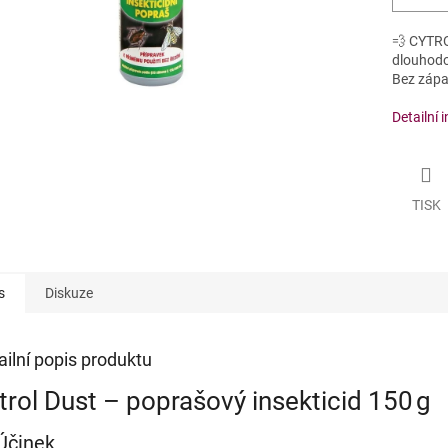
💨 CYTRO
dlouhodob
Bez zápa
Detailní 
TISK
s
Diskuze
ailní popis produktu
trol Dust – poprašový insekticid 150 g
Účinek