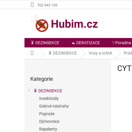
Přejít
702 943 103
na
obsah
🪳 DEZINSEKCE
🐁 DERATIZACE
❔ Poradna
Domů
🪳 DEZINSEKCE
Vosy a sršně
Práš
P
CYT
o
Přeskočit
s
Kategorie
kategorie
t
r
🪳 DEZINSEKCE
a
Insekticidy
n
Gelové nástrahy
n
í
Popraše
p
Dýmovnice
a
Repelenty