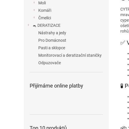
Moli
CYTR
Komáři
mrave
Čmelíci
cype
🐁 DERATIZACE
ošetř
rohů
Nástrahy a jedy
Pro Domácnost
✅ 
Pasti a sklopce
Monitorovací a deratizační staničky
Odpuzovače
🧪 
Přijímáme online platby
Top 10 produktů