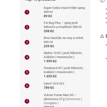
📦 
Super Cobra Insect Killer spray
400 ml
89 Kč
For Bug Plus – sprej proti
štěnicím a čmelíkům 500 ml
358 Kč
⚠️ 
Bros hasičák na vosy a sršně
600 ml
239 Kč
Mythic 10 SC ( proti štěnicím,
švábům i mravencům )
1 999 Kč
Fendona 6 SC ( proti štěnicím,
švábům i mravencům )
1 655 Kč
Cytrol 10/4 ULV
789 Kč
Vulcan Fumer Max SG –
dýmovnice 27 g
Dýmovnice (
fumigátor )