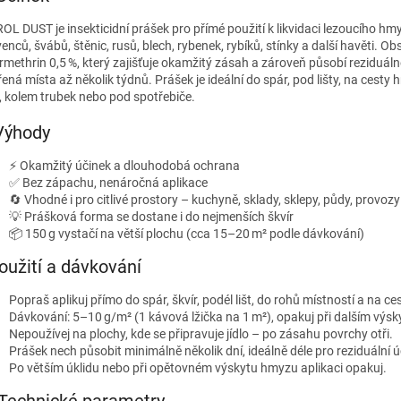
OL DUST je insekticidní prášek pro přímé použití k likvidaci lezoucího hm
nců, švábů, štěnic, rusů, blech, rybenek, rybíků, stínky a další havěti. O
rmethrin 0,5 %, který zajišťuje okamžitý zásah a zároveň působí reziduáln
ená místa až několik týdnů. Prášek je ideální do spár, pod lišty, na cesty
, kolem trubek nebo pod spotřebiče.
Výhody
⚡ Okamžitý účinek a dlouhodobá ochrana
✅ Bez zápachu, nenáročná aplikace
🔄 Vhodné i pro citlivé prostory – kuchyně, sklady, sklepy, půdy, provozy
💡 Prášková forma se dostane i do nejmenších škvír
📦 150 g vystačí na větší plochu (cca 15–20 m² podle dávkování)
Použití a dávkování
Popraš aplikuj přímo do spár, škvír, podél lišt, do rohů místností a na c
Dávkování: 5–10 g/m² (1 kávová lžička na 1 m²), opakuj při dalším výs
Nepoužívej na plochy, kde se připravuje jídlo – po zásahu povrchy otři.
Prášek nech působit minimálně několik dní, ideálně déle pro reziduální ú
Po větším úklidu nebo při opětovném výskytu hmyzu aplikaci opakuj.