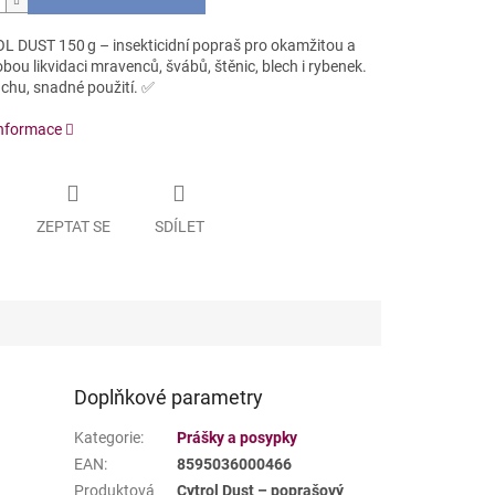
L DUST 150 g – insekticidní popraš pro okamžitou a
ou likvidaci mravenců, švábů, štěnic, blech i rybenek.
chu, snadné použití. ✅
informace
ZEPTAT SE
SDÍLET
Doplňkové parametry
Kategorie
:
Prášky a posypky
EAN
:
8595036000466
Produktová
Cytrol Dust – poprašový