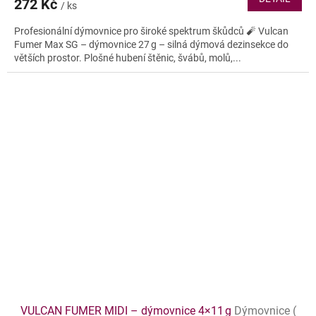
272 Kč
/ ks
Profesionální dýmovnice pro široké spektrum škůdců 🧨 Vulcan
Fumer Max SG – dýmovnice 27 g – silná dýmová dezinsekce do
větších prostor. Plošné hubení štěnic, švábů, molů,...
VULCAN FUMER MIDI – dýmovnice 4×11 g
Dýmovnice (