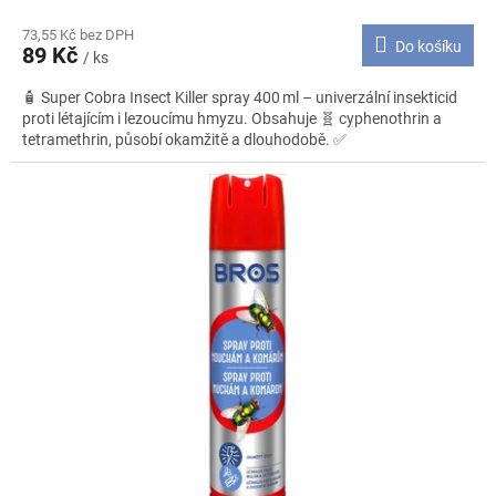
73,55 Kč bez DPH
Do košíku
89 Kč
/ ks
🧴 Super Cobra Insect Killer spray 400 ml – univerzální insekticid
proti létajícím i lezoucímu hmyzu. Obsahuje 🧬 cyphenothrin a
tetramethrin, působí okamžitě a dlouhodobě. ✅