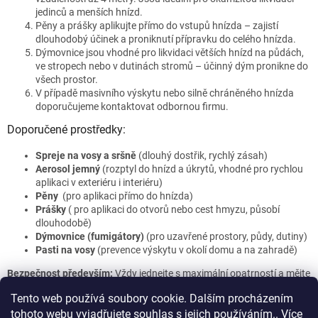
jedinců a menších hnízd.
Pěny a prášky aplikujte přímo do vstupů hnízda – zajistí
dlouhodobý účinek a proniknutí přípravku do celého hnízda.
Dýmovnice jsou vhodné pro likvidaci větších hnízd na půdách,
ve stropech nebo v dutinách stromů – účinný dým pronikne do
všech prostor.
V případě masivního výskytu nebo silně chráněného hnízda
doporučujeme kontaktovat odbornou firmu.
Doporučené prostředky:
Spreje na vosy a sršně
(dlouhý dostřik, rychlý zásah)
Aerosol jemný
(rozptyl do hnízd a úkrytů, vhodné pro rychlou
aplikaci v exteriéru i interiéru)
Pěny
(pro aplikaci přímo do hnízda)
Prášky
( pro aplikaci do otvorů nebo cest hmyzu, působí
dlouhodobě)
Dýmovnice (fumigátory)
(pro uzavřené prostory, půdy, dutiny)
Pasti na vosy
(prevence výskytu v okolí domu a na zahradě)
Bezpečnost především:
Vždy jednejte s maximální opatrností a mějte
připravený únikový plán. V případě alergie nebo nejistoty volejte
Tento web používá soubory cookie. Dalším procházením
profesionály – jsme tu pro vás, Hubim.cz!
tohoto webu vyjadřujete souhlas s jejich používáním.. Více