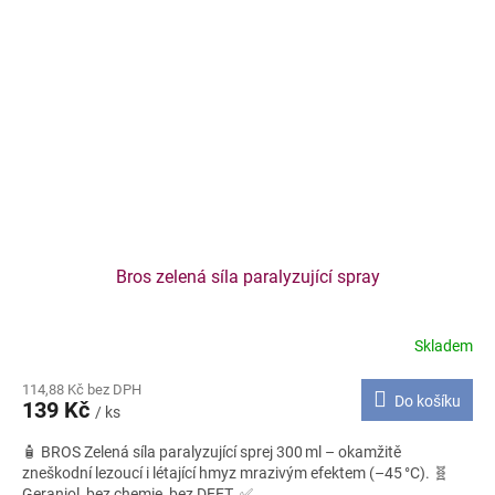
Bros zelená síla paralyzující spray
Skladem
114,88 Kč bez DPH
Do košíku
139 Kč
/ ks
🧴 BROS Zelená síla paralyzující sprej 300 ml – okamžitě
zneškodní lezoucí i létající hmyz mrazivým efektem (–45 °C). 🧬
Geraniol, bez chemie, bez DEET. ✅