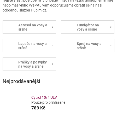
Nejste si jistí postupem? V případě hnízda na těžko dostupném místě
nebo masivního výskytu vám doporučujeme obrátit se na naši
odbornou službu Hubim.cz.
Aerosol na vosy a
Fumigátor na
sršně
vosy a sršně
Lapače na vosy a
Sprej na vosy a
sršně
sršně
Prášky a posypky
na vosy a sršně
Nejprodávanější
Cytrol 10/4 ULV
Pouze pro přihlášené
789 Kč