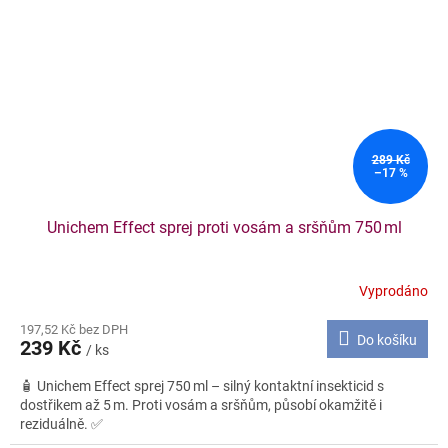
289 Kč
–17 %
Unichem Effect sprej proti vosám a sršňům 750 ml
Vyprodáno
197,52 Kč bez DPH
Do košíku
239 Kč
/ ks
🧴 Unichem Effect sprej 750 ml – silný kontaktní insekticid s
dostřikem až 5 m. Proti vosám a sršňům, působí okamžitě i
reziduálně. ✅