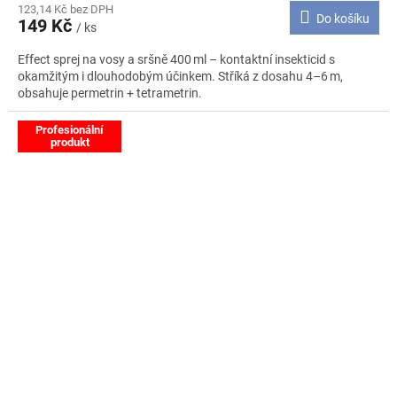
123,14 Kč bez DPH
Do košíku
149 Kč
/ ks
Effect sprej na vosy a sršně 400 ml – kontaktní insekticid s
okamžitým i dlouhodobým účinkem. Stříká z dosahu 4–6 m,
obsahuje permetrin + tetrametrin.
Profesionální
produkt