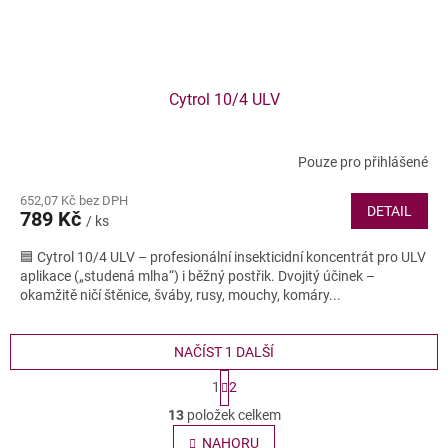
Cytrol 10/4 ULV
Pouze pro přihlášené
652,07 Kč bez DPH
DETAIL
789 Kč
/ ks
🟦 Cytrol 10/4 ULV – profesionální insekticidní koncentrát pro ULV
aplikace („studená mlha“) i běžný postřik. Dvojitý účinek –
okamžitě ničí štěnice, šváby, rusy, mouchy, komáry...
NAČÍST 1 DALŠÍ
S
1
2
t
O
r
13
položek celkem
v
á
l
NAHORU
n