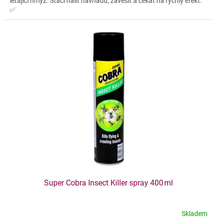
létající hmyz. Stačí nalít návnadu, zavěsit a čekat na rychlý efekt.
✅
Super Cobra Insect Killer spray 400 ml
Skladem