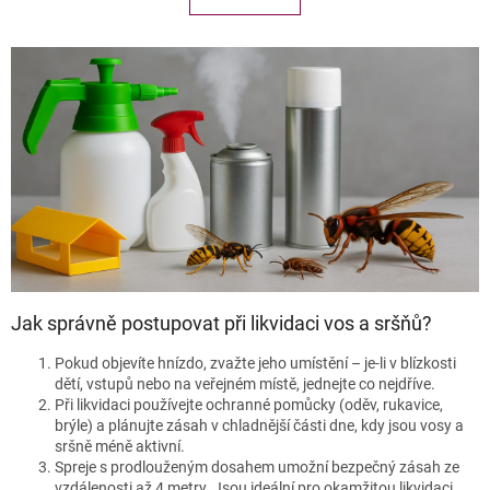
á
k
o
d
v
a
á
c
n
í
í
p
r
v
k
y
v
ý
p
i
s
Jak správně postupovat při likvidaci vos a sršňů?
u
Pokud objevíte hnízdo, zvažte jeho umístění – je-li v blízkosti
dětí, vstupů nebo na veřejném místě, jednejte co nejdříve.
Při likvidaci používejte ochranné pomůcky (oděv, rukavice,
brýle) a plánujte zásah v chladnější části dne, kdy jsou vosy a
sršně méně aktivní.
Spreje s prodlouženým dosahem umožní bezpečný zásah ze
vzdálenosti až 4 metry. Jsou ideální pro okamžitou likvidaci