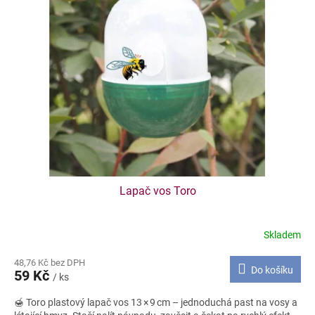
d
i
u
s
k
p
t
r
ů
o
d
u
k
t
ů
Lapač vos Toro
Skladem
48,76 Kč bez DPH
Do košíku
59 Kč
/ ks
🍯 Toro plastový lapač vos 13 × 9 cm – jednoduchá past na vosy a