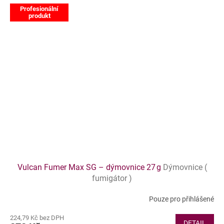
Profesionální
produkt
Vulcan Fumer Max SG – dýmovnice 27 g
Dýmovnice (
fumigátor )
Pouze pro přihlášené
224,79 Kč bez DPH
DETAIL