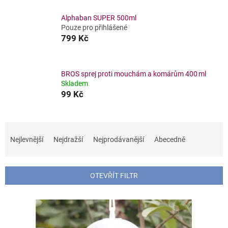
Alphaban SUPER 500ml
Pouze pro přihlášené
799 Kč
BROS sprej proti mouchám a komárům 400 ml
Skladem
99 Kč
Ř
a
Nejlevnější
Nejdražší
Nejprodávanější
Abecedně
z
e
n
OTEVŘÍT FILTR
í
p
V
r
ý
o
p