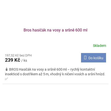
Bros hasičák na vosy a sršně 600 ml
Skladem
197,52 Kč bez DPH
Do košíku
239 Kč
/ ks
🧴 BROS Hasičák na vosy a sršně 600 ml – rychlý kontaktní
insekticid s dostřikem až 5 m, vhodný k ničení vosích a sršní hnízd.
✅