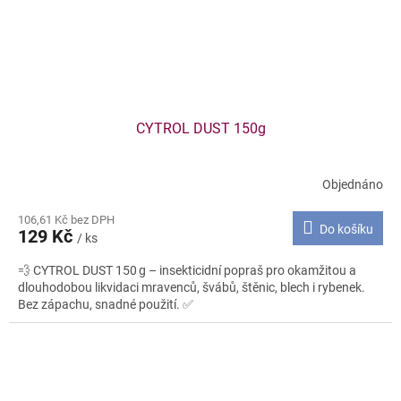
CYTROL DUST 150g
Objednáno
106,61 Kč bez DPH
Do košíku
129 Kč
/ ks
💨 CYTROL DUST 150 g – insekticidní popraš pro okamžitou a
dlouhodobou likvidaci mravenců, švábů, štěnic, blech i rybenek.
Bez zápachu, snadné použití. ✅