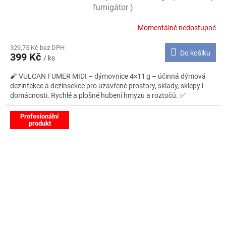
fumigátor )
Momentálně nedostupné
329,75 Kč bez DPH
Do košíku
399 Kč
/ ks
🧨 VULCAN FUMER MIDI – dýmovnice 4×11 g – účinná dýmová
dezinfekce a dezinsekce pro uzavřené prostory, sklady, sklepy i
domácnosti. Rychlé a plošné hubení hmyzu a roztočů. ✅
Profesionální
produkt