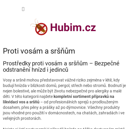
Přejít
NÁKUP
na
obsah
KOŠÍK
Proti vosám a sršňům
Prostředky proti vosám a sršňům – Bezpečné
odstranění hnízd i jedinců
Vosy a sršně mohou představovat vážné riziko zejména v létě, kdy
budují hnízda v blízkosti domů, pergol, střech nebo stromů. Bodnutí je
nejen bolestivé, ale může být životu nebezpečné pro alergiky a malé
děti. V této kategorii najdete
kompletní sortiment přípravků na
likvidaci vos a sršňů
– od profesionálních sprejů s prodlouženým
dosahem, přes pěny a prášky až po dýmovnice. Všechny produkty
jsou vhodné pro použití v domácnostech, na chatách, zahradách i ve
veřejných prostorách.