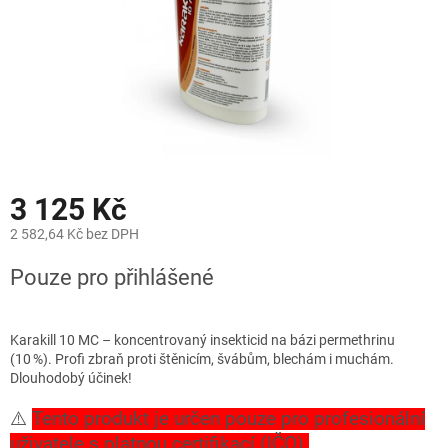
3 125 Kč
2 582,64 Kč bez DPH
Měrná
Pouze pro přihlášené
cena:
Karakill 10 MC – koncentrovaný insekticid na bázi permethrinu
(10 %). Profi zbraň proti štěnicím, švábům, blechám i muchám.
Dlouhodobý účinek!
⚠️
Tento produkt je určen pouze pro profesionální
uživatele s platnou certifikací (IČO).