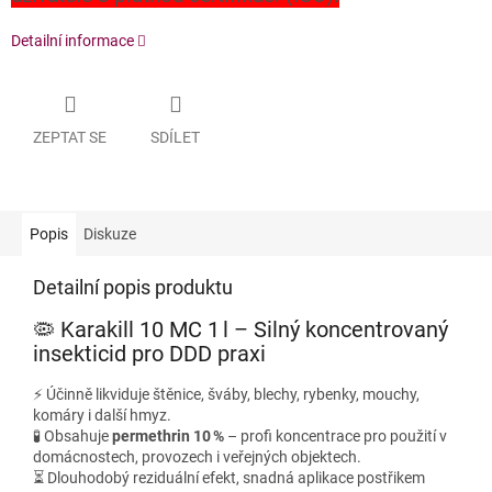
Detailní informace
ZEPTAT SE
SDÍLET
Popis
Diskuze
Detailní popis produktu
🦠 Karakill 10 MC 1 l – Silný koncentrovaný
insekticid pro DDD praxi
⚡ Účinně likviduje štěnice, šváby, blechy, rybenky, mouchy,
komáry i další hmyz.
🧪 Obsahuje
permethrin 10 %
– profi koncentrace pro použití v
domácnostech, provozech i veřejných objektech.
⏳ Dlouhodobý reziduální efekt, snadná aplikace postřikem