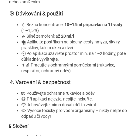
nebo zamlžením.
🎯 Dávkování & použití
💧 Běžná koncentrace:
10–15 ml přípravku na 1 l vody
(1–1,5 %)
🔥 Silné zamoření: až
20 ml/l
🌪️ Aplikujte postřikem na plochy, cesty hmyzu, škvíry,
praskliny, kolem oken a dveří.
⏲️ Po aplikaci uzavřete prostor min. na 1–2 hodiny, poté
důkladně vyvětrejte.
👨‍🔬 Pracujte s ochrannými pomůckami (rukavice,
respirátor, ochranný oděv).
⚠️ Varování & bezpečnost
🧤 Používejte ochranné rukavice a oděv.
😷 Při aplikaci nejezte, nepijte, nekuřte.
🧒 Uchovávejte mimo dosah dětí a zvířat.
🐟 Vysoce toxický pro vodní organismy – nikdy nelijte do
odpadu či vody!
🧪 Složení