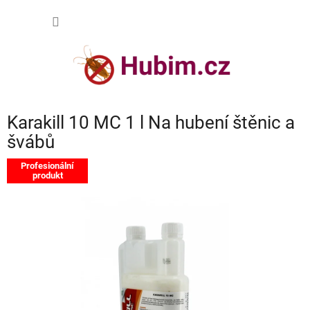
Přejít
NÁKUP
na
obsah
KOŠÍK
Karakill 10 MC 1 l Na hubení štěnic a
švábů
Profesionální
produkt