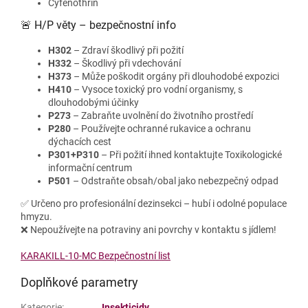
Cyfenothrin
🚨 H/P věty – bezpečnostní info
H302
– Zdraví škodlivý při požití
H332
– Škodlivý při vdechování
H373
– Může poškodit orgány při dlouhodobé expozici
H410
– Vysoce toxický pro vodní organismy, s
dlouhodobými účinky
P273
– Zabraňte uvolnění do životního prostředí
P280
– Používejte ochranné rukavice a ochranu
dýchacích cest
P301+P310
– Při požití ihned kontaktujte Toxikologické
informační centrum
P501
– Odstraňte obsah/obal jako nebezpečný odpad
✅ Určeno pro profesionální dezinsekci – hubí i odolné populace
hmyzu.
❌ Nepoužívejte na potraviny ani povrchy v kontaktu s jídlem!
KARAKILL-10-MC Bezpečnostní list
Doplňkové parametry
Kategorie
:
Insekticidy