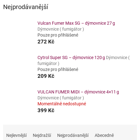
Nejprodávanější
Vulcan Fumer Max SG – dýmovnice 27 g
Dýmovnice ( fumigátor )
Pouze pro přihlášené
272 Kč
Cytrol Super SG – dýmovnice 120 g
Dýmovnice (
fumigátor )
Pouze pro přihlášené
209 Kč
VULCAN FUMER MIDI – dýmovnice 4×11 g
Dýmovnice ( fumigátor )
Momentálně nedostupné
399 Kč
Ř
a
Nejlevnější
Nejdražší
Nejprodávanější
Abecedně