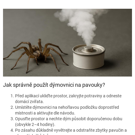
v
l
á
d
a
c
í
p
r
v
k
y
v
ý
Jak správně použít dýmovnici na pavouky?
p
i
Před aplikací ukliďte prostor, zakryjte potraviny a odneste
s
domácí zvířata.
u
Umístěte dýmovnici na nehořlavou podložku doprostřed
místnosti a aktivujte dle návodu.
Opusťte prostor a nechte dým působit doporučenou dobu
(obvykle 2–4 hodiny).
Po zásahu důkladně vyvětrejte a odstraňte zbytky pavučin a