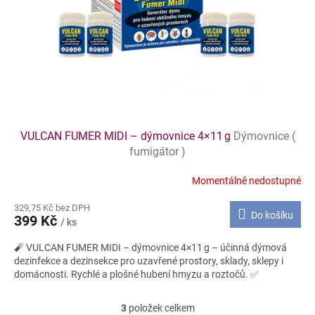
VULCAN FUMER MIDI – dýmovnice 4×11 g
Dýmovnice (
fumigátor )
Momentálně nedostupné
329,75 Kč bez DPH
Do košíku
399 Kč
/ ks
🧨 VULCAN FUMER MIDI – dýmovnice 4×11 g – účinná dýmová
dezinfekce a dezinsekce pro uzavřené prostory, sklady, sklepy i
domácnosti. Rychlé a plošné hubení hmyzu a roztočů. ✅
3
položek celkem
O