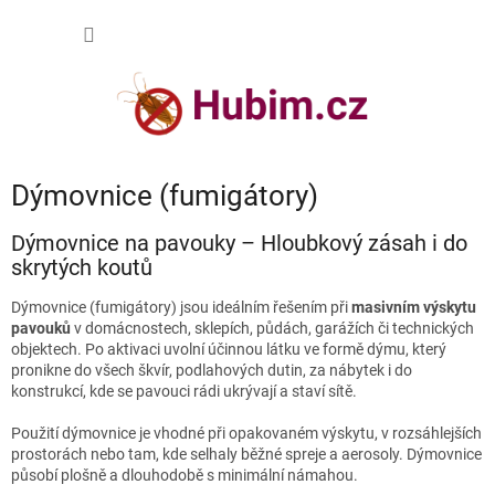
Přejít
NÁKUP
na
obsah
KOŠÍK
Dýmovnice (fumigátory)
Dýmovnice na pavouky – Hloubkový zásah i do
skrytých koutů
Dýmovnice (fumigátory) jsou ideálním řešením při
masivním výskytu
pavouků
v domácnostech, sklepích, půdách, garážích či technických
objektech. Po aktivaci uvolní účinnou látku ve formě dýmu, který
pronikne do všech škvír, podlahových dutin, za nábytek i do
konstrukcí, kde se pavouci rádi ukrývají a staví sítě.
Použití dýmovnice je vhodné při opakovaném výskytu, v rozsáhlejších
prostorách nebo tam, kde selhaly běžné spreje a aerosoly. Dýmovnice
působí plošně a dlouhodobě s minimální námahou.