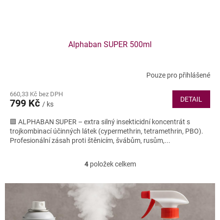
Alphaban SUPER 500ml
Pouze pro přihlášené
660,33 Kč bez DPH
DETAIL
799 Kč
/ ks
🟪 ALPHABAN SUPER – extra silný insekticidní koncentrát s
trojkombinací účinných látek (cypermethrin, tetramethrin, PBO).
Profesionální zásah proti štěnicím, švábům, rusům,...
4
položek celkem
O
v
l
á
d
a