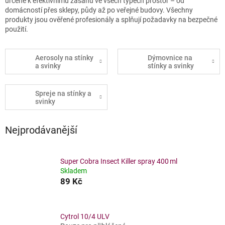
určené k efektivnímu zásahu ve všech typech prostor – od
domácností přes sklepy, půdy až po veřejné budovy. Všechny
produkty jsou ověřené profesionály a splňují požadavky na bezpečné
použití.
Aerosoly na stínky
Dýmovnice na
a svinky
stínky a svinky
Spreje na stínky a
svinky
Nejprodávanější
Super Cobra Insect Killer spray 400 ml
Skladem
89 Kč
Cytrol 10/4 ULV