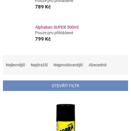
Pouze pro přihlášené
789 Kč
Alphaban SUPER 500ml
Pouze pro přihlášené
799 Kč
Ř
a
Nejlevnější
Nejdražší
Nejprodávanější
Abecedně
z
e
n
OTEVŘÍT FILTR
í
p
V
r
ý
o
p
d
i
u
s
k