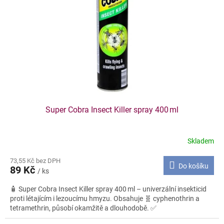
p
t
r
ů
o
d
u
k
t
ů
Super Cobra Insect Killer spray 400 ml
Skladem
73,55 Kč bez DPH
Do košíku
89 Kč
/ ks
🧴 Super Cobra Insect Killer spray 400 ml – univerzální insekticid
proti létajícím i lezoucímu hmyzu. Obsahuje 🧬 cyphenothrin a
tetramethrin, působí okamžitě a dlouhodobě. ✅