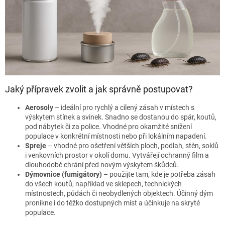
c
í
p
r
v
k
y
v
ý
Jaký přípravek zvolit a jak správně postupovat?
p
i
Aerosoly
– ideální pro rychlý a cílený zásah v místech s
s
výskytem stínek a svinek. Snadno se dostanou do spár, koutů,
u
pod nábytek či za police. Vhodné pro okamžité snížení
populace v konkrétní místnosti nebo při lokálním napadení.
Spreje
– vhodné pro ošetření větších ploch, podlah, stěn, soklů
i venkovních prostor v okolí domu. Vytvářejí ochranný film a
dlouhodobě chrání před novým výskytem škůdců.
Dýmovnice (fumigátory)
– použijte tam, kde je potřeba zásah
do všech koutů, například ve sklepech, technických
místnostech, půdách či neobydlených objektech. Účinný dým
pronikne i do těžko dostupných míst a účinkuje na skryté
populace.