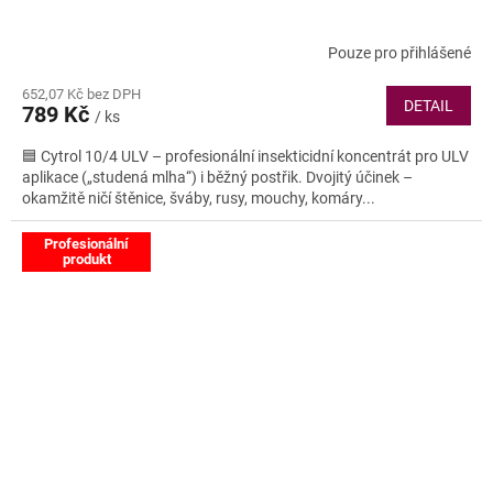
Pouze pro přihlášené
652,07 Kč bez DPH
DETAIL
789 Kč
/ ks
🟦 Cytrol 10/4 ULV – profesionální insekticidní koncentrát pro ULV
aplikace („studená mlha“) i běžný postřik. Dvojitý účinek –
okamžitě ničí štěnice, šváby, rusy, mouchy, komáry...
Profesionální
produkt