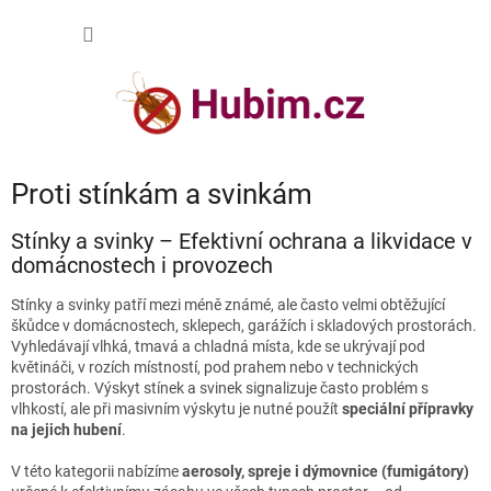
Přejít
NÁKUP
na
obsah
KOŠÍK
Proti stínkám a svinkám
Stínky a svinky – Efektivní ochrana a likvidace v
domácnostech i provozech
Stínky a svinky patří mezi méně známé, ale často velmi obtěžující
škůdce v domácnostech, sklepech, garážích i skladových prostorách.
Vyhledávají vlhká, tmavá a chladná místa, kde se ukrývají pod
květináči, v rozích místností, pod prahem nebo v technických
prostorách. Výskyt stínek a svinek signalizuje často problém s
vlhkostí, ale při masivním výskytu je nutné použít
speciální přípravky
na jejich hubení
.
V této kategorii nabízíme
aerosoly, spreje i dýmovnice (fumigátory)