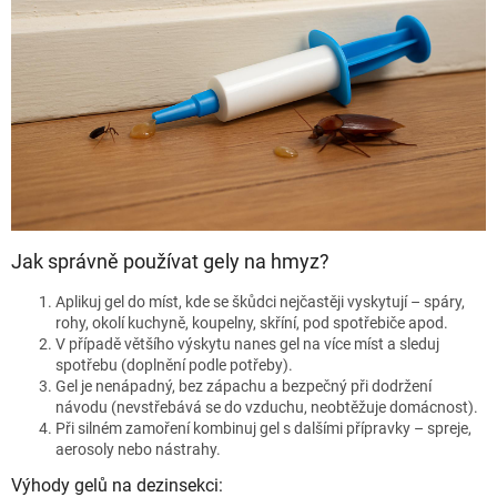
Jak správně používat gely na hmyz?
Aplikuj gel do míst, kde se škůdci nejčastěji vyskytují – spáry,
rohy, okolí kuchyně, koupelny, skříní, pod spotřebiče apod.
V případě většího výskytu nanes gel na více míst a sleduj
spotřebu (doplnění podle potřeby).
Gel je nenápadný, bez zápachu a bezpečný při dodržení
návodu (nevstřebává se do vzduchu, neobtěžuje domácnost).
Při silném zamoření kombinuj gel s dalšími přípravky – spreje,
aerosoly nebo nástrahy.
Výhody gelů na dezinsekci: