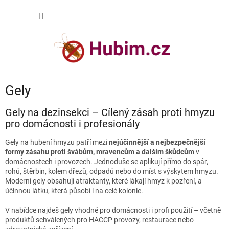
Přejít
NÁKUP
na
obsah
KOŠÍK
Gely
Gely na dezinsekci – Cílený zásah proti hmyzu
pro domácnosti i profesionály
Gely na hubení hmyzu patří mezi
nejúčinnější a nejbezpečnější
formy zásahu proti švábům, mravencům a dalším škůdcům
v
domácnostech i provozech. Jednoduše se aplikují přímo do spár,
rohů, štěrbin, kolem dřezů, odpadů nebo do míst s výskytem hmyzu.
Moderní gely obsahují atraktanty, které lákají hmyz k pozření, a
účinnou látku, která působí i na celé kolonie.
V nabídce najdeš gely vhodné pro domácnosti i profi použití – včetně
produktů schválených pro HACCP provozy, restaurace nebo