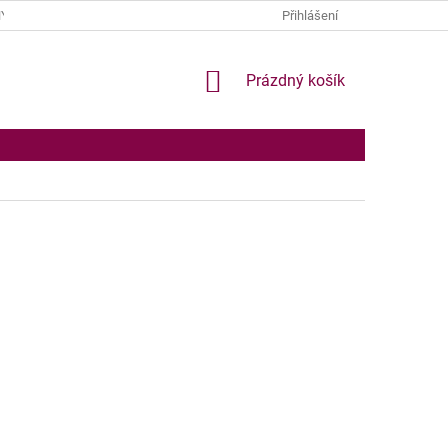
Y OSOBNÍCH ÚDAJŮ
Přihlášení
NÁKUPNÍ
Prázdný košík
KOŠÍK