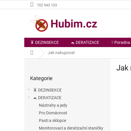
Přejít
702 943 103
na
obsah
🪳 DEZINSEKCE
🐁 DERATIZACE
❔ Poradna
Domů
Jak nakupovat
P
Jak
o
Přeskočit
s
Kategorie
kategorie
t
r
🪳 DEZINSEKCE
a
🐁 DERATIZACE
n
Nástrahy a jedy
n
í
Pro Domácnost
p
Pasti a sklopce
a
Monitorovací a deratizační staničky