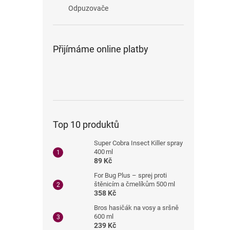
n
Odpuzovače
e
l
Přijímáme online platby
Top 10 produktů
Super Cobra Insect Killer spray
400 ml
89 Kč
For Bug Plus – sprej proti
štěnicím a čmelíkům 500 ml
358 Kč
Bros hasičák na vosy a sršně
600 ml
239 Kč