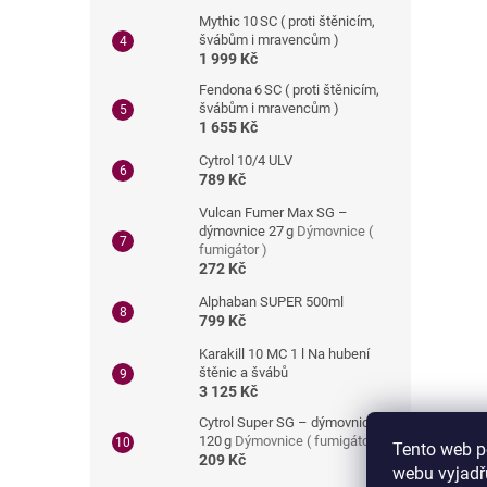
Mythic 10 SC ( proti štěnicím,
švábům i mravencům )
1 999 Kč
Fendona 6 SC ( proti štěnicím,
švábům i mravencům )
1 655 Kč
Cytrol 10/4 ULV
789 Kč
Vulcan Fumer Max SG –
dýmovnice 27 g
Dýmovnice (
fumigátor )
272 Kč
Alphaban SUPER 500ml
799 Kč
Karakill 10 MC 1 l Na hubení
štěnic a švábů
3 125 Kč
Cytrol Super SG – dýmovnice
120 g
Dýmovnice ( fumigátor )
Tento web p
209 Kč
webu vyjadřu