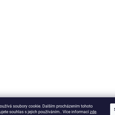
oužívá soubory cookie. Dalším procházením tohoto
jete souhlas s jejich používáním.. Více informací
zde
.