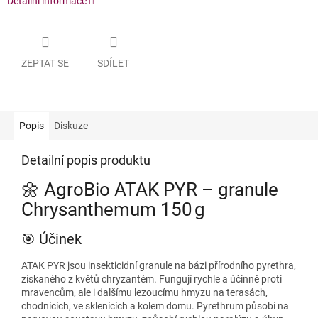
Detailní informace
ZEPTAT SE
SDÍLET
Popis
Diskuze
Detailní popis produktu
🌼 AgroBio ATAK PYR – granule
Chrysanthemum 150 g
🎯 Účinek
ATAK PYR jsou insekticidní granule na bázi přírodního pyrethra,
získaného z květů chryzantém. Fungují rychle a účinně proti
mravencům, ale i dalšímu lezoucímu hmyzu na terasách,
chodnících, ve sklenících a kolem domu. Pyrethrum působí na