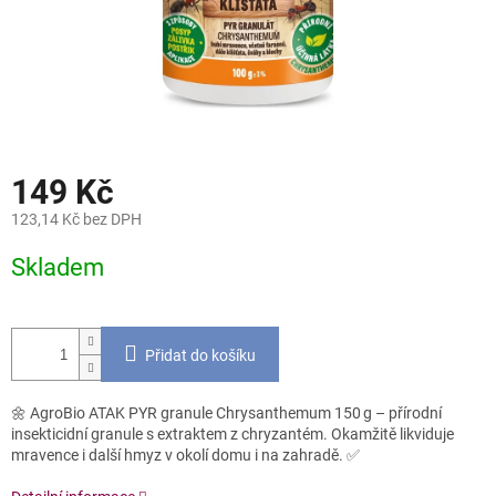
149 Kč
123,14 Kč bez DPH
Měrná
Skladem
cena:
Přidat do košíku
🌼 AgroBio ATAK PYR granule Chrysanthemum 150 g – přírodní
insekticidní granule s extraktem z chryzantém. Okamžitě likviduje
mravence i další hmyz v okolí domu i na zahradě. ✅