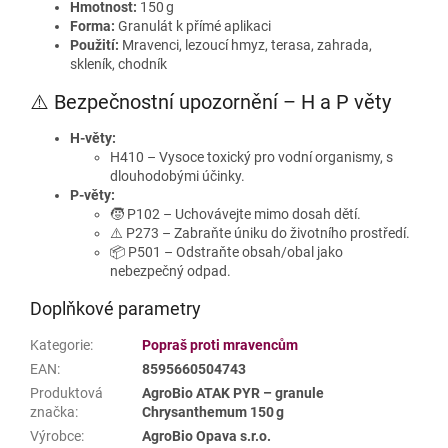
Hmotnost:
150 g
Forma:
Granulát k přímé aplikaci
Použití:
Mravenci, lezoucí hmyz, terasa, zahrada,
skleník, chodník
⚠️ Bezpečnostní upozornění – H a P věty
H‑věty:
H410 – Vysoce toxický pro vodní organismy, s
dlouhodobými účinky.
P‑věty:
🧒 P102 – Uchovávejte mimo dosah dětí.
⚠️ P273 – Zabraňte úniku do životního prostředí.
📦 P501 – Odstraňte obsah/obal jako
nebezpečný odpad.
Doplňkové parametry
Kategorie
:
Popraš proti mravencům
EAN
:
8595660504743
Produktová
AgroBio ATAK PYR – granule
značka
:
Chrysanthemum 150 g
Výrobce
:
AgroBio Opava s.r.o.