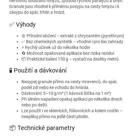
nervovou soustavu hmyzu, způsobí rychlou paralýzu a úhyn.
Granule jsou vhodné k přímému posypu na cesty hmyzu i k
zásypu do spár, trhlin a hnízd.
✅ Výhody
🌼 Přírodní složení – extrakt z chryzantém (pyrethrum)
✅ Bez chemických syntetik – vhodné i pro bio zahrady
⚡ Rychlý účinek už do několika hodin
🔄 Možnost opakované aplikace bez rizika reziduí
📦 Praktické balení 150 g – vystačí na desítky metrů
🧪 Použití a dávkování
Nasypej granule přímo na cesty mravenců, do spár,
podél zdí nebo ke vchodu do hnízda.
Dávkování: 5–10 g/m² (1 kávová lžička na 1 m²)
Při silném napadení opakuj aplikaci po několika dnech
nebo po dešti.
Lze použít i ve sklenících, fóliovnících a kolem rostlin –
neaplikuj přímo na jedlé části plodin.
📦 Technické parametry