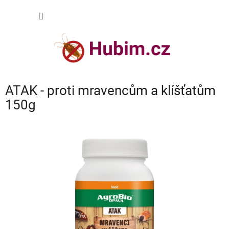
Přejít
NÁKUP
na
obsah
KOŠÍK
ATAK - proti mravencům a klíšťatům
150g