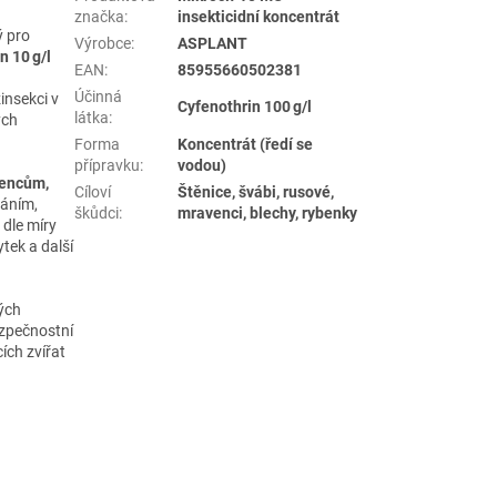
značka
:
insekticidní koncentrát
ý pro
Výrobce
:
ASPLANT
n 10 g/l
EAN
:
85955660502381
Účinná
insekci v
Cyfenothrin 100 g/l
látka
:
ých
Forma
Koncentrát (ředí se
přípravku
:
vodou)
vencům,
Cíloví
Štěnice, švábi, rusové,
váním,
škůdci
:
mravenci, blechy, rybenky
 dle míry
tek a další
ých
ezpečnostní
ích zvířat