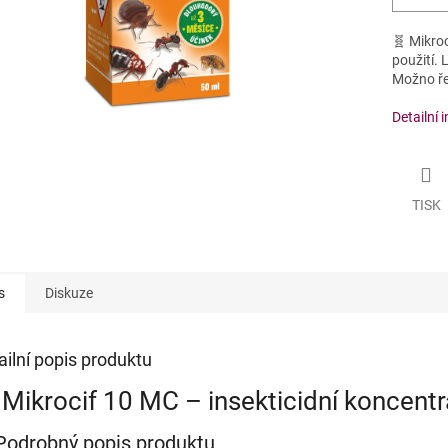
🧬 Mikroc
použití. 
Možno řed
Detailní 
TISK
s
Diskuze
ailní popis produktu
 Mikrocif 10 MC – insekticidní koncentr
Podrobný popis produktu