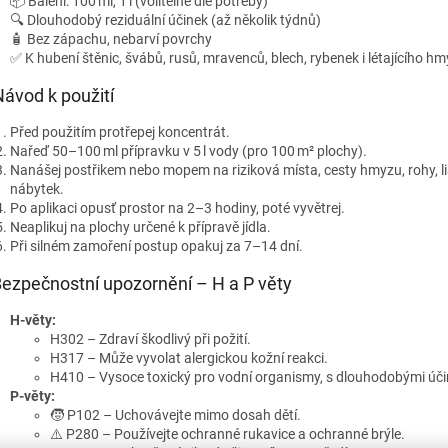
📦 Balení: 100 ml, 1 l (volitelně dle potřeby)
🔍 Dlouhodobý reziduální účinek (až několik týdnů)
🧴 Bez zápachu, nebarví povrchy
✅ K hubení štěnic, švábů, rusů, mravenců, blech, rybenek i létajícího h
Návod k použití
Před použitím protřepej koncentrát.
Nařeď 50–100 ml přípravku v 5 l vody (pro 100 m² plochy).
Nanášej postřikem nebo mopem na riziková místa, cesty hmyzu, rohy, li
nábytek.
Po aplikaci opusť prostor na 2–3 hodiny, poté vyvětrej.
Neaplikuj na plochy určené k přípravě jídla.
Při silném zamoření postup opakuj za 7–14 dní.
Bezpečnostní upozornění – H a P věty
H‑věty:
H302 – Zdraví škodlivý při požití.
H317 – Může vyvolat alergickou kožní reakci.
H410 – Vysoce toxický pro vodní organismy, s dlouhodobými úči
P‑věty:
🧒 P102 – Uchovávejte mimo dosah dětí.
⚠️ P280 – Používejte ochranné rukavice a ochranné brýle.