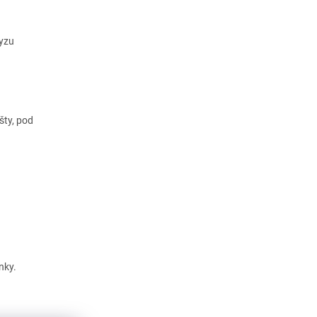
myzu
šty, pod
nky.