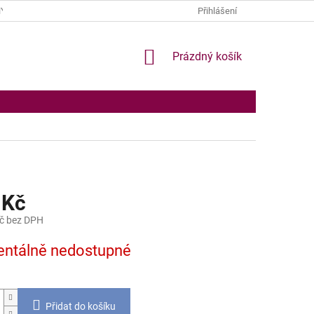
Y OSOBNÍCH ÚDAJŮ
Přihlášení
NÁKUPNÍ
Prázdný košík
KOŠÍK
 Kč
č bez DPH
ntálně nedostupné
Přidat do košíku