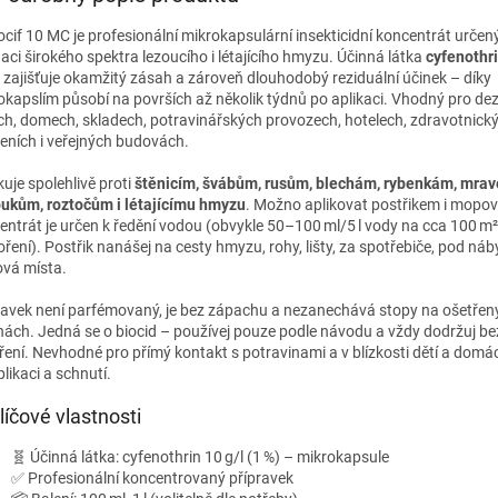
ocif 10 MC je profesionální mikrokapsulární insekticidní koncentrát určen
daci širokého spektra lezoucího i létajícího hmyzu. Účinná látka
cyfenothri
zajišťuje okamžitý zásah a zároveň dlouhodobý reziduální účinek – díky
okapslím působí na površích až několik týdnů po aplikaci. Vhodný pro dez
ch, domech, skladech, potravinářských provozech, hotelech, zdravotnick
zeních i veřejných budovách.
kuje spolehlivě proti
štěnicím, švábům, rusům, blechám, rybenkám, mra
ukům, roztočům i létajícímu hmyzu
. Možno aplikovat postřikem i mopo
entrát je určen k ředění vodou (obvykle 50–100 ml/5 l vody na cca 100 m²
ření). Postřik nanášej na cesty hmyzu, rohy, lišty, za spotřebiče, pod náby
ová místa.
ravek není parfémovaný, je bez zápachu a nezanechává stopy na ošetřen
hách. Jedná se o biocid – používej pouze podle návodu a vždy dodržuj b
ření. Nevhodné pro přímý kontakt s potravinami a v blízkosti dětí a domác
plikaci a schnutí.
líčové vlastnosti
🧬 Účinná látka: cyfenothrin 10 g/l (1 %) – mikrokapsule
✅ Profesionální koncentrovaný přípravek