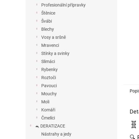
n
Profesionální přípravky
e
Štěnice
l
Švábi
Blechy
Vosy a sršně
Mravenci
Stínky a svinky
Slimáci
Rybenky
Roztoči
Pavouci
Popi
Mouchy
Moli
Komáři
Det
Čmelíci
🧬
🐁 DERATIZACE
Nástrahy a jedy
🔍 