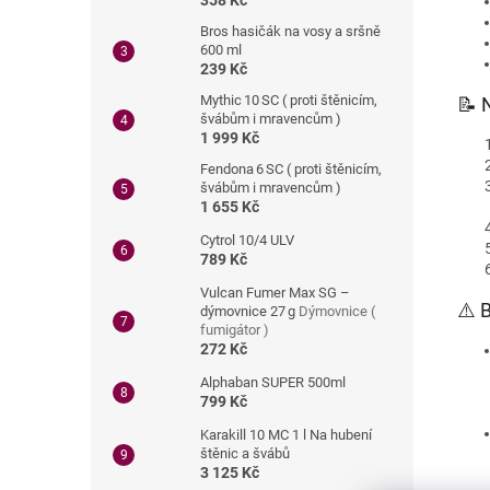
358 Kč
Bros hasičák na vosy a sršně
600 ml
239 Kč
Mythic 10 SC ( proti štěnicím,
📝 
švábům i mravencům )
1 999 Kč
Fendona 6 SC ( proti štěnicím,
švábům i mravencům )
1 655 Kč
Cytrol 10/4 ULV
789 Kč
Vulcan Fumer Max SG –
⚠️ 
dýmovnice 27 g
Dýmovnice (
fumigátor )
272 Kč
Alphaban SUPER 500ml
799 Kč
Karakill 10 MC 1 l Na hubení
štěnic a švábů
3 125 Kč