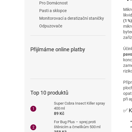
Pro Domácnost
Mikr
Pasti a sklopce
likvi
Monitorovací a deratizační staničky
(1 %)
Odpuzovače
mikr
byte
zaří
Účin
Přijímáme online platby
pavo
konc
zamo
rizik
Příp
ploc
Top 10 produktů
opat
při a
Super Cobra Insect Killer spray
400 ml
✅ K
89 Kč
For Bug Plus – sprej proti
štěnicím a čmelíkům 500 ml