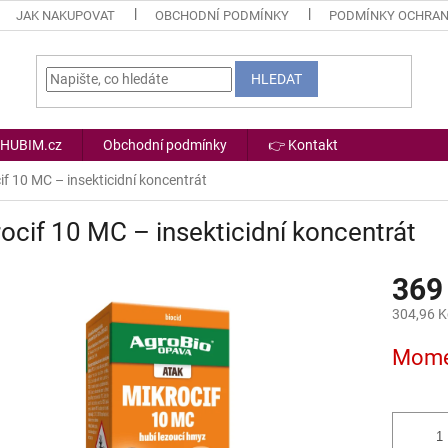
JAK NAKUPOVAT
OBCHODNÍ PODMÍNKY
PODMÍNKY OCHRAN
HLEDAT
 HUBIM.cz
Obchodní podmínky
👉 Kontakt
if 10 MC – insekticidní koncentrát
ocif 10 MC – insekticidní koncentrát
369
304,96 K
Měrná
Mome
cena: