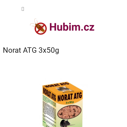
Přejít
NÁKUP
na
obsah
KOŠÍK
Norat ATG 3x50g