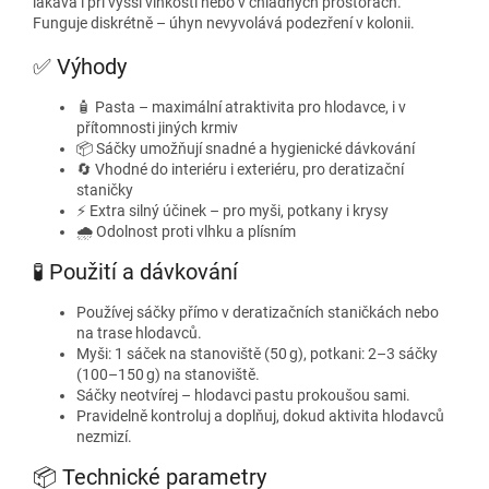
lákavá i při vyšší vlhkosti nebo v chladných prostorách.
Funguje diskrétně – úhyn nevyvolává podezření v kolonii.
✅ Výhody
🧴 Pasta – maximální atraktivita pro hlodavce, i v
přítomnosti jiných krmiv
📦 Sáčky umožňují snadné a hygienické dávkování
🔄 Vhodné do interiéru i exteriéru, pro deratizační
staničky
⚡ Extra silný účinek – pro myši, potkany i krysy
🌧️ Odolnost proti vlhku a plísním
🧪 Použití a dávkování
Používej sáčky přímo v deratizačních staničkách nebo
na trase hlodavců.
Myši: 1 sáček na stanoviště (50 g), potkani: 2–3 sáčky
(100–150 g) na stanoviště.
Sáčky neotvírej – hlodavci pastu prokoušou sami.
Pravidelně kontroluj a doplňuj, dokud aktivita hlodavců
nezmizí.
📦 Technické parametry