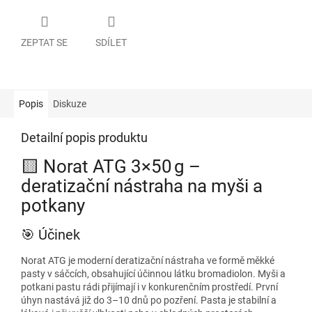
ZEPTAT SE
SDÍLET
Popis
Diskuze
Detailní popis produktu
🟨 Norat ATG 3×50 g –
deratizační nástraha na myši a
potkany
🎯 Účinek
Norat ATG je moderní deratizační nástraha ve formě měkké
pasty v sáčcích, obsahující účinnou látku bromadiolon. Myši a
potkani pastu rádi přijímají i v konkurenčním prostředí. První
úhyn nastává již do 3–10 dnů po pozření. Pasta je stabilní a