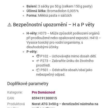
Balení:
3 sáčky po 50 g (celkem 150 g pasty)
Účinná látka:
Bromadiolon 0,005 %
Forma:
Měkká pasta v sáčcích
⚠️ Bezpečnostní upozornění – H a P věty
H‑věty:
H373 – Může způsobit poškození orgánů
při prodloužené nebo opakované expozici. H410 –
Vysoce toxický pro vodní organismy, s
dlouhodobými účinky.
P‑věty:
🧒 P102 – Uchovávejte mimo dosah dětí.
🌱 P273 – Zabraňte úniku do životního
prostředí.
📦 P501 – Odstraňte obsah/obal jako
nebezpečný odpad.
Doplňkové parametry
Kategorie
:
Pro Domácnost
EAN
:
8594191300015
Produktová
Norat ATG 3×50 g – deratizační nástraha na