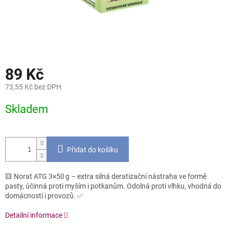
89 Kč
73,55 Kč bez DPH
Měrná
Skladem
cena:
Přidat do košíku
🟨 Norat ATG 3×50 g – extra silná deratizační nástraha ve formě
pasty, účinná proti myším i potkanům. Odolná proti vlhku, vhodná do
domácností i provozů. ✅
Detailní informace